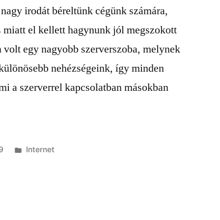
nagy irodát béreltünk cégünk számára,
s miatt el kellett hagynunk jól megszokott
n volt egy nagyobb szerverszoba, melynek
 különösebb nehézségeink, így minden
mi a szerverrel kapcsolatban másokban
Kategória:
9
Internet