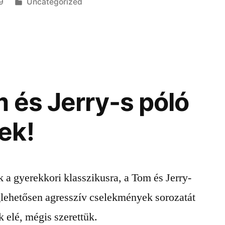
Kategória:
9
Uncategorized
 és Jerry-s póló
ek!
 a gyerekkori klasszikusra, a Tom és Jerry-
glehetősen agresszív cselekmények sorozatát
k elé, mégis szerettük.