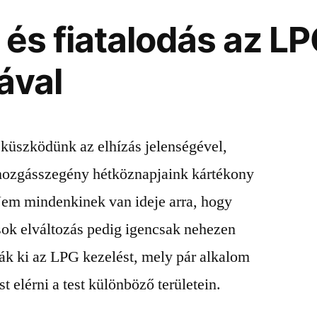
 és fiatalodás az L
ával
küszködünk az elhízás jelenségével,
mozgásszegény hétköznapjaink kártékony
 Nem mindenkinek van ideje arra, hogy
ok elváltozás pedig igencsak nehezen
ták ki az LPG kezelést, mely pár alkalom
t elérni a test különböző területein.