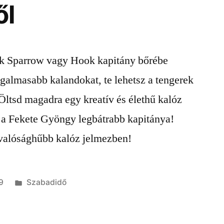
ől
ack Sparrow vagy Hook kapitány bőrébe
zgalmasabb kalandokat, te lehetsz a tengerek
Öltsd magadra egy kreatív és élethű kalóz
z a Fekete Gyöngy legbátrabb kapitánya!
legvalósághűbb kalóz jelmezben!
Kategória:
9
Szabadidő