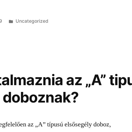
Kategória:
9
Uncategorized
rtalmaznia az „A” ti
y doboznak?
gfelelően az „A” típusú elsősegély doboz,