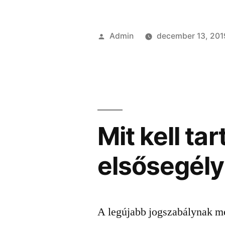
Szerző:
Admin
december 13, 201
Mit kell ta
elsősegél
A legújabb jogszabálynak me