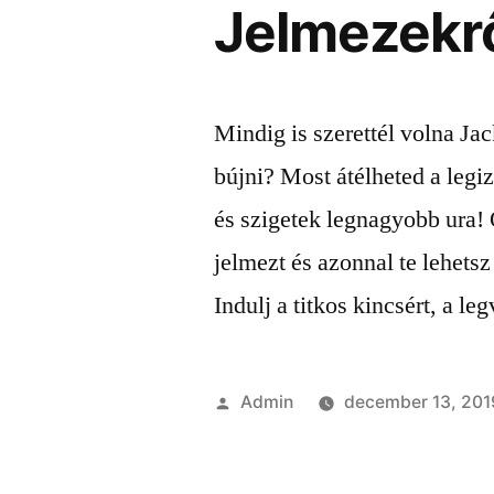
Jelmezekr
Mindig is szerettél volna J
bújni? Most átélheted a legi
és szigetek legnagyobb ura! 
jelmezt és azonnal te lehets
Indulj a titkos kincsért, a 
Szerző:
Admin
december 13, 201