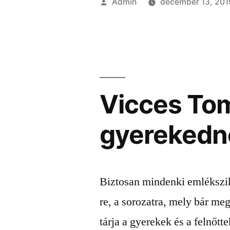
Szerző:
Admin
december 13, 201
Vicces Tom
gyerekedn
Biztosan mindenki emlékszik
re, a sorozatra, mely bár me
tárja a gyerekek és a felnőtte