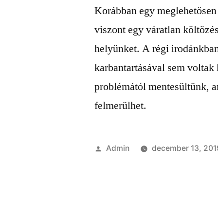
Korábban egy meglehetősen 
viszont egy váratlan költözé
helyünket. A régi irodánkba
karbantartásával sem voltak
problémától mentesültünk, a
felmerülhet.
Szerző:
Admin
december 13, 201