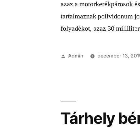
azaz a motorkerékpárosok és
tartalmaznak polividonum jo
folyadékot, azaz 30 milliliter
Szerző:
Admin
december 13, 201
Tárhely bé