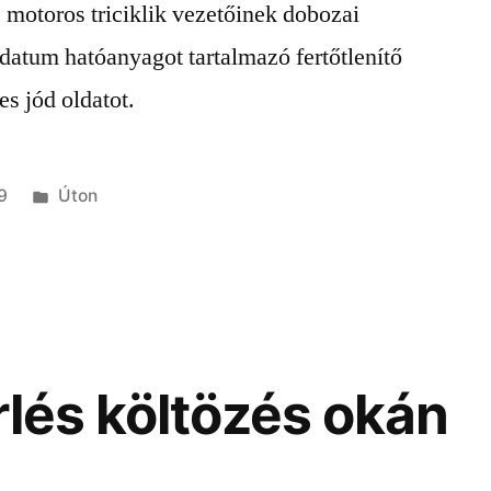
 motoros triciklik vezetőinek dobozai
datum hatóanyagot tartalmazó fertőtlenítő
es jód oldatot.
Kategória:
9
Úton
rlés költözés okán