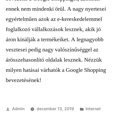
ennek nem mindenki örül. A nagy nyertesei
egyértelműen azok az e-kereskedelemmel
foglalkozó vállalkozások lesznek, akik jó
áron kínálják a termékeiket. A legnagyobb
vesztesei pedig nagy valószínűséggel az
árösszehasonlító oldalak lesznek. Nézzük
milyen hatásai várhatók a Google Shopping
bevezetésének!
Szerző:
Kategória:
Admin
december 13, 2019
Internet