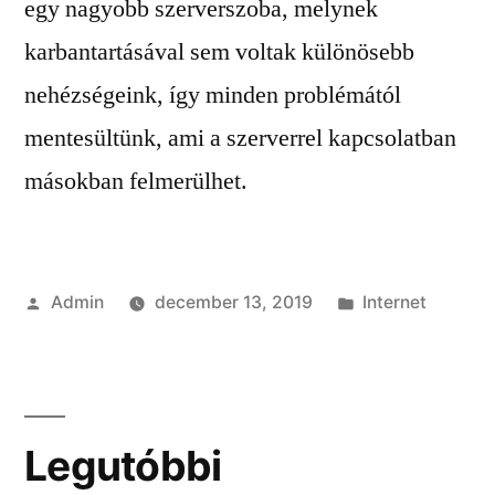
egy nagyobb szerverszoba, melynek
karbantartásával sem voltak különösebb
nehézségeink, így minden problémától
mentesültünk, ami a szerverrel kapcsolatban
másokban felmerülhet.
Szerző:
Kategória:
Admin
december 13, 2019
Internet
Legutóbbi