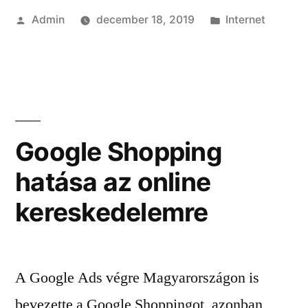
Szerző:
Kategória:
Admin
december 18, 2019
Internet
Google Shopping
hatása az online
kereskedelemre
A Google Ads végre Magyarországon is
bevezette a Google Shoppingot, azonban