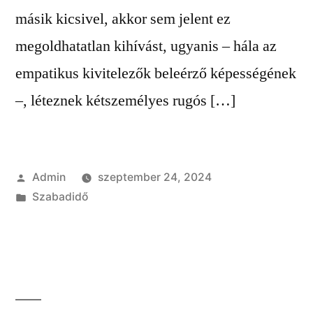
másik kicsivel, akkor sem jelent ez
megoldhatatlan kihívást, ugyanis – hála az
empatikus kivitelezők beleérző képességének
–, léteznek kétszemélyes rugós […]
Szerző:
Admin
szeptember 24, 2024
Kategória:
Szabadidő