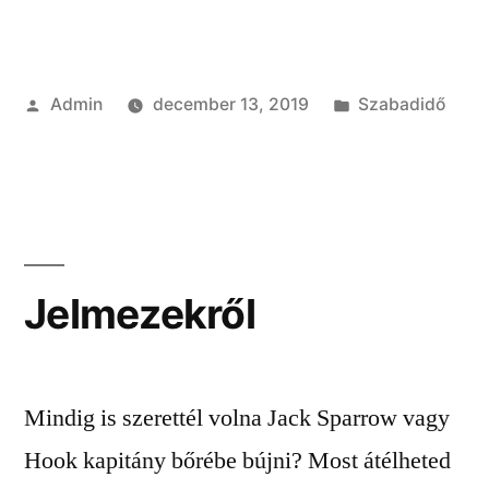
Szerző:
Kategória:
Admin
december 13, 2019
Szabadidő
Jelmezekről
Mindig is szerettél volna Jack Sparrow vagy
Hook kapitány bőrébe bújni? Most átélheted