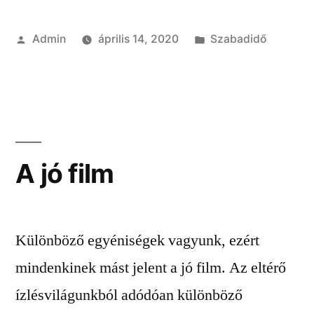
Szerző:
Kategória:
Admin
április 14, 2020
Szabadidő
A jó film
Különböző egyéniségek vagyunk, ezért
mindenkinek mást jelent a jó film. Az eltérő
ízlésvilágunkból adódóan különböző