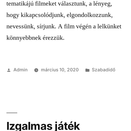
tematikájú filmeket választunk, a lényeg,
hogy kikapcsolódjunk, elgondolkozzunk,
nevessünk, sírjunk. A film végén a lelkünket
könnyebbnek érezzük.
Szerző:
Kategória:
Admin
március 10, 2020
Szabadidő
Izgalmas játék