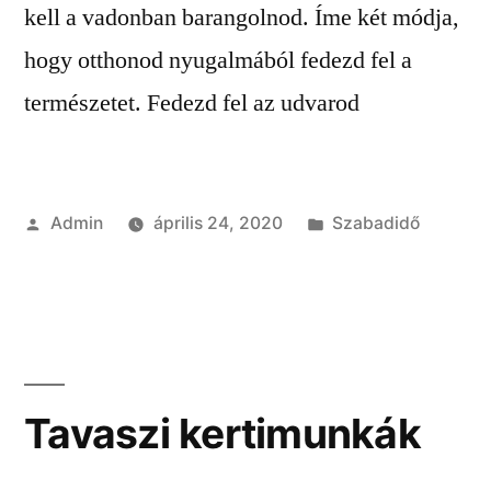
kell a vadonban barangolnod. Íme két módja,
hogy otthonod nyugalmából fedezd fel a
természetet. Fedezd fel az udvarod
Szerző:
Kategória:
Admin
április 24, 2020
Szabadidő
Tavaszi kertimunkák