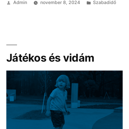
Szerző:
Kategória:
Admin
november 8, 2024
Szabadidő
Játékos és vidám