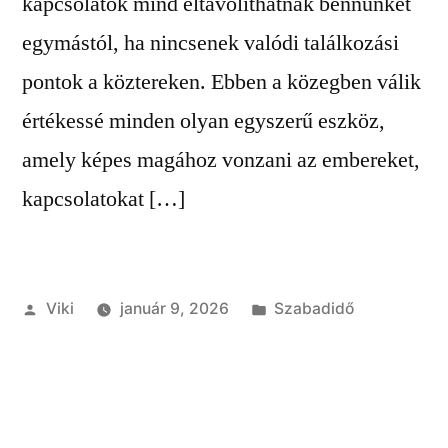
kapcsolatok mind eltávolíthatnak bennünket
egymástól, ha nincsenek valódi találkozási
pontok a köztereken. Ebben a közegben válik
értékessé minden olyan egyszerű eszköz,
amely képes magához vonzani az embereket,
kapcsolatokat […]
Szerző:
Kategória:
Viki
január 9, 2026
Szabadidő