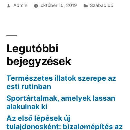
Szerző:
Kategória:
Admin
október 10, 2019
Szabadidő
Legutóbbi
bejegyzések
Természetes illatok szerepe az
esti rutinban
Sportártalmak, amelyek lassan
alakulnak ki
Az első lépések új
tulajdonosként: bizalomépítés az