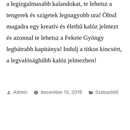
a legizgalmasabb kalandokat, te lehetsz a
tengerek és szigetek legnagyobb ura! Öltsd
magadra egy kreatív és élethű kalóz jelmezt
és azonnal te lehetsz a Fekete Gyöngy
legbátrabb kapitánya! Indulj a titkos kincsért,
a legvalósághűbb kalóz jelmezben!
Szerző:
Kategória:
Admin
december 13, 2019
Szabadidő