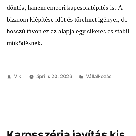
döntés, hanem emberi kapcsolatépítés is. A
bizalom kiépítése időt és türelmet igényel, de
hosszú távon ez az alapja egy sikeres és stabil
működésnek.
Szerző:
Kategória:
Viki
április 20, 2026
Vállalkozás
Karosszéria javítás kis