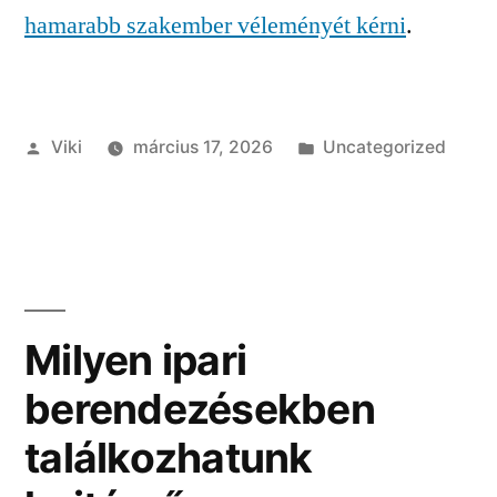
hamarabb szakember véleményét kérni
.
Szerző:
Kategória:
Viki
március 17, 2026
Uncategorized
Milyen ipari
berendezésekben
találkozhatunk