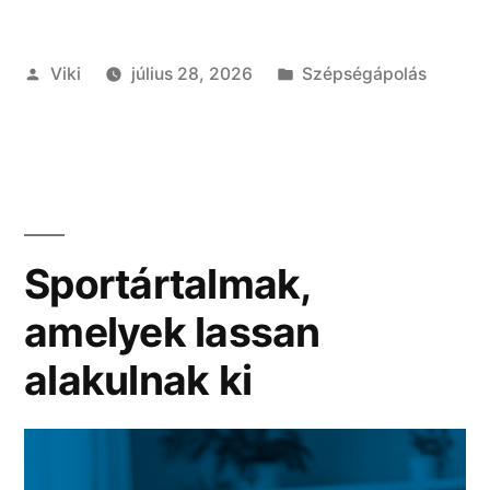
Szerző:
Kategória:
Viki
július 28, 2026
Szépségápolás
Sportártalmak,
amelyek lassan
alakulnak ki