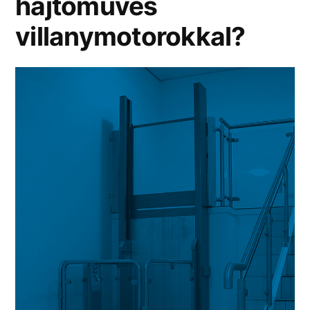
hajtóműves
villanymotorokkal?