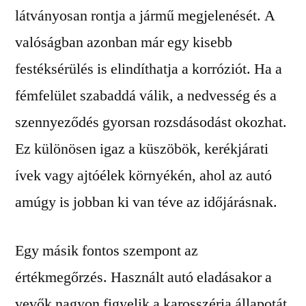
látványosan rontja a jármű megjelenését. A
valóságban azonban már egy kisebb
festéksérülés is elindíthatja a korróziót. Ha a
fémfelület szabaddá válik, a nedvesség és a
szennyeződés gyorsan rozsdásodást okozhat.
Ez különösen igaz a küszöbök, kerékjárati
ívek vagy ajtóélek környékén, ahol az autó
amúgy is jobban ki van téve az időjárásnak.
Egy másik fontos szempont az
értékmegőrzés. Használt autó eladásakor a
vevők nagyon figyelik a karosszéria állapotát.