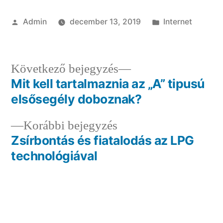
Szerző:
Kategória:
Admin
december 13, 2019
Internet
Következő
Következő bejegyzés
bejegyzés:
Mit kell tartalmaznia az „A” tipusú
Bejegyzés
elsősegély doboznak?
navigáció
Előző
Korábbi bejegyzés
bejegyzés:
Zsírbontás és fiatalodás az LPG
technológiával