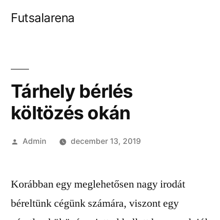
Tartalomhoz
Futsalarena
Tárhely bérlés
költözés okán
Szerző:
Admin
december 13, 2019
Korábban egy meglehetősen nagy irodát
béreltünk cégünk számára, viszont egy