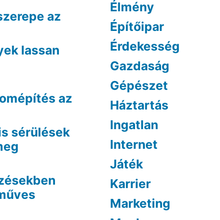
Élmény
szerepe az
Építőipar
Érdekesség
yek lassan
Gazdaság
Gépészet
lomépítés az
Háztartás
Ingatlan
is sérülések
Internet
 meg
Játék
ezésekben
Karrier
óműves
Marketing