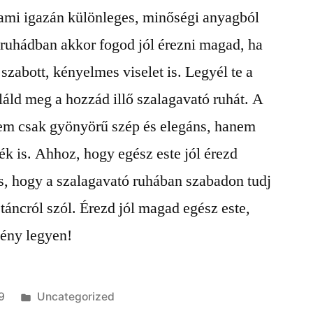
alami igazán különleges, minőségi anyagból
 ruhádban akkor fogod jól érezni magad, ha
szabott, kényelmes viselet is. Legyél te a
áld meg a hozzád illő szalagavató ruhát.
A
nem csak gyönyörű szép és elegáns, hanem
k is. Ahhoz, hogy egész este jól érezd
s, hogy a szalagavató ruhában szabadon tudj
táncról szól. Érezd jól magad egész este,
mény legyen!
Kategória:
9
Uncategorized