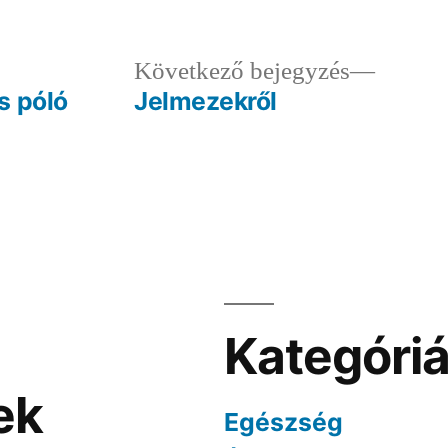
ző
Követk
Következő bejegyzés
egyzés:
bejegy
s póló
Jelmezekről
Kategóri
ek
Egészség