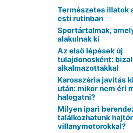
Természetes illatok 
esti rutinban
Sportártalmak, amel
alakulnak ki
Az első lépések új
tulajdonosként: biza
alkalmazottakkal
Karosszéria javítás k
után: mikor nem éri
halogatni?
Milyen ipari berend
találkozhatunk hajt
villanymotorokkal?