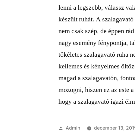
lenni a legszebb, válassz v
készült ruhát. A szalagavató
nem csak szép, de éppen rád 
nagy esemény fénypontja, tal
tökéletes szalagavató ruha 
kellemes és kényelmes öltözé
magad a szalagavatón, fonto
mozogni, hiszen ez az este a 
hogy a szalagavató igazi él
Szerző:
Admin
december 13, 201