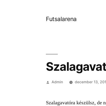
Tartalomhoz
Futsalarena
Szalagava
Szerző:
Admin
december 13, 20
Szalagavatóra készülsz, de n