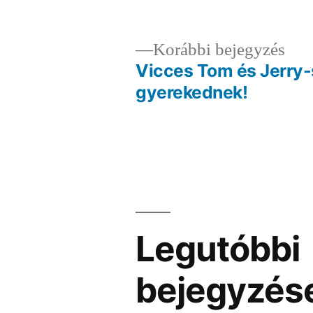
Elő
Korábbi bejegyzés
bej
Vicces Tom és Jerry-
Bejegyzés
gyerekednek!
navigáció
Legutóbbi
bejegyzés