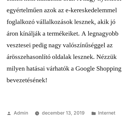
egyértelműen azok az e-kereskedelemmel
foglalkozó vállalkozások lesznek, akik jó
áron kínálják a termékeiket. A legnagyobb
vesztesei pedig nagy valószínűséggel az
árösszehasonlító oldalak lesznek. Nézzük
milyen hatásai várhatók a Google Shopping
bevezetésének!
Szerző:
Kategória:
Admin
december 13, 2019
Internet