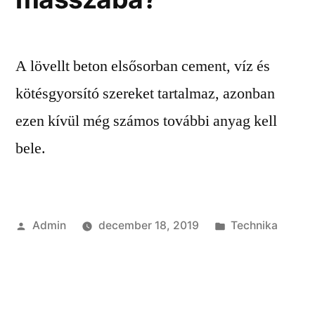
A lövellt beton elsősorban cement, víz és
kötésgyorsító szereket tartalmaz, azonban
ezen kívül még számos további anyag kell
bele.
Szerző:
Kategória:
Admin
december 18, 2019
Technika