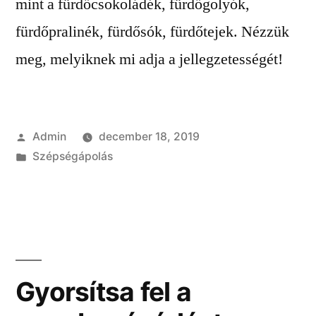
mint a fürdőcsokoládék, fürdőgolyók,
fürdőpralinék, fürdősók, fürdőtejek. Nézzük
meg, melyiknek mi adja a jellegzetességét!
Szerző:
Admin
december 18, 2019
Kategória:
Szépségápolás
Gyorsítsa fel a