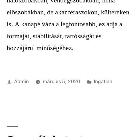
hálószobákban, vendégszobákban, néha
előszobákban, de akár teraszokon, kültereken
is. A kanapé váza a legfontosabb, ez adja a
formáját, stabilitását, tartósságát és
hozzájárul minőségéhez.
Szerző:
Kategória:
Admin
március 5, 2020
Ingatlan