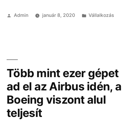
Szerző:
Kategória:
Admin
január 8, 2020
Vállalkozás
Több mint ezer gépet
ad el az Airbus idén, a
Boeing viszont alul
teljesít