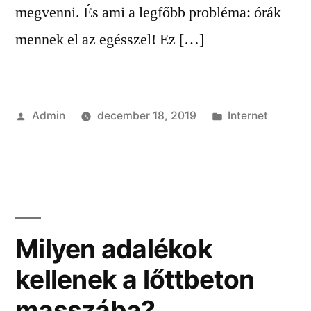
megvenni. És ami a legfőbb probléma: órák
mennek el az egésszel! Ez […]
Szerző:
Kategória:
Admin
december 18, 2019
Internet
Milyen adalékok
kellenek a lőttbeton
masszába?