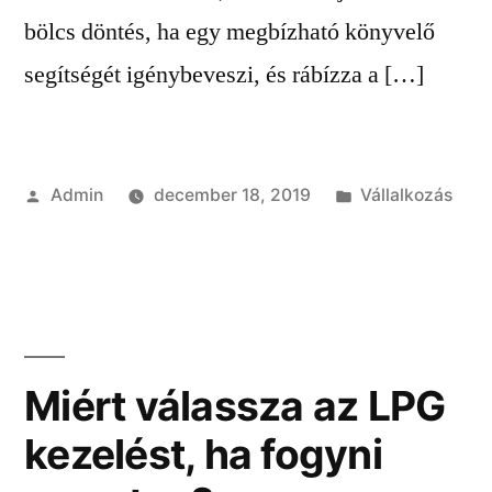
bölcs döntés, ha egy megbízható könyvelő
segítségét igénybeveszi, és rábízza a […]
Szerző:
Kategória:
Admin
december 18, 2019
Vállalkozás
Miért válassza az LPG
kezelést, ha fogyni