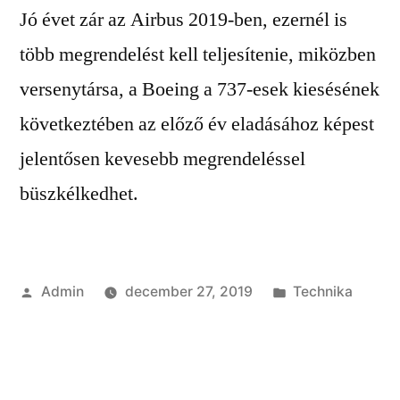
Jó évet zár az Airbus 2019-ben, ezernél is
több megrendelést kell teljesítenie, miközben
versenytársa, a Boeing a 737-esek kiesésének
következtében az előző év eladásához képest
jelentősen kevesebb megrendeléssel
büszkélkedhet.
Szerző:
Kategória:
Admin
december 27, 2019
Technika