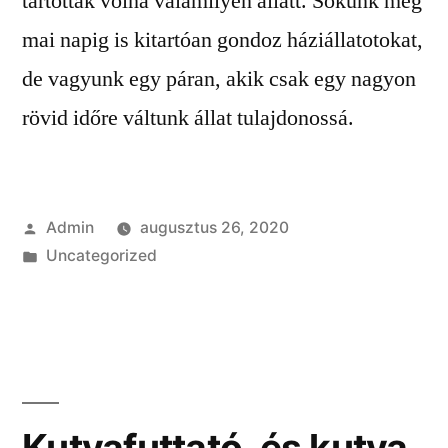
tartottak volna valamilyen állatt. Sokunk még
mai napig is kitartóan gondoz háziállatotokat,
de vagyunk egy páran, akik csak egy nagyon
rövid időre váltunk állat tulajdonossá.
Szerző:
Admin
augusztus 26, 2020
Kategória:
Uncategorized
Kutyafuttató, és kutya