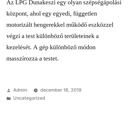
Az LPG Dunakeszi egy olyan szépségápolási
központ, ahol egy egyedi, független
motorizált hengerekkel működő eszközzel
végzi a test különböző területeinek a
kezelését. A gép különböző módon
masszírozza a testet.
Szerző:
Admin
december 18, 2019
Kategória:
Uncategorized