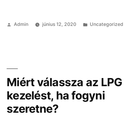
Szerző:
Kategória:
Admin
június 12, 2020
Uncategorized
Miért válassza az LPG
kezelést, ha fogyni
szeretne?