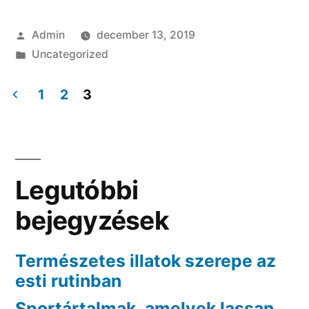
Szerző:
Admin
december 13, 2019
Kategória:
Uncategorized
1
2
3
Bejegyzés
navigáció
Legutóbbi
bejegyzések
Természetes illatok szerepe az
esti rutinban
Sportártalmak, amelyek lassan