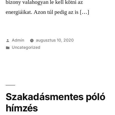
bizony valahogyan le kell kötni az
energiáikat. Azon túl pedig az is […]
Szerző:
Admin
augusztus 10, 2020
Kategória:
Uncategorized
Szakadásmentes póló
hímzés