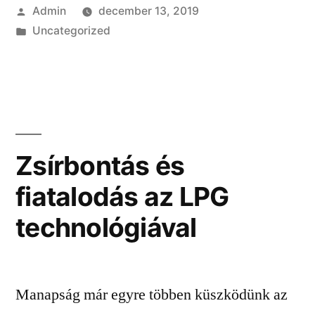
Szerző:
Admin
december 13, 2019
Kategória:
Uncategorized
Zsírbontás és
fiatalodás az LPG
technológiával
Manapság már egyre többen küszködünk az