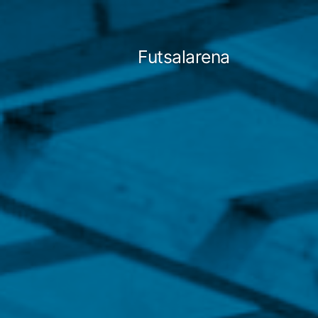
Tartalomhoz
Futsalarena