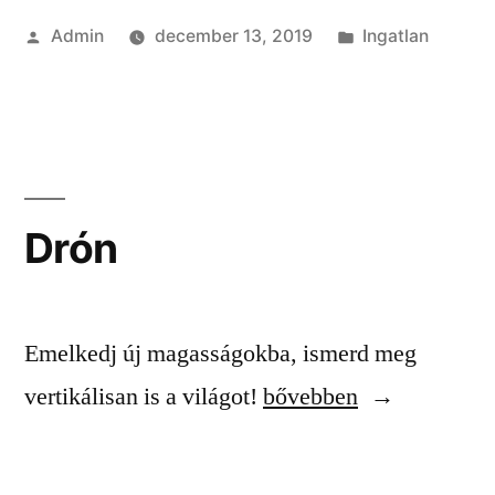
Szerző:
Kategória:
Admin
december 13, 2019
Ingatlan
Drón
Emelkedj új magasságokba, ismerd meg
“Drón”
vertikálisan is a világot!
bővebben