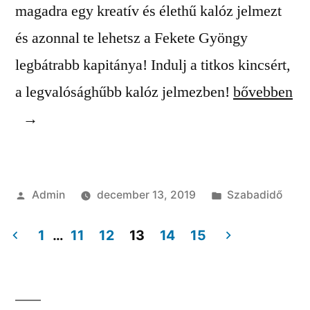
magadra egy kreatív és élethű kalóz jelmezt
és azonnal te lehetsz a Fekete Gyöngy
legbátrabb kapitánya! Indulj a titkos kincsért,
“Jelmezekrő
a legvalósághűbb kalóz jelmezben!
bővebben
Szerző:
Kategória:
Admin
december 13, 2019
Szabadidő
1
…
11
12
13
14
15
Bejegyzés
navigáció