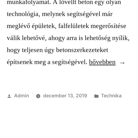
munkafolyamat. A lövellt beton egy olyan
technológia, melynek segítségével már
meglévő épületek, falfelületek megerősítése
válik lehetővé, ahogy arra is lehetőség nyílik,
hogy teljesen úgy betonszerkezeteket
“Lövellt
építsenek meg a segítségével.
bővebben
beton,
mint
Szerző:
Kategória:
Admin
december 13, 2019
Technika
modern
építkezési
forma”