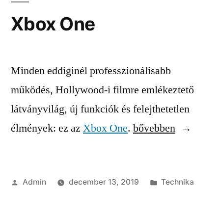
Xbox One
Minden eddiginél professzionálisabb
működés, Hollywood-i filmre emlékeztető
látványvilág, új funkciók és felejthetetlen
“Xbox
élmények: ez az
Xbox One
.
bővebben
One”
Szerző:
Kategória:
Admin
december 13, 2019
Technika