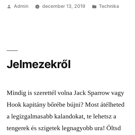
Szerző:
Kategória:
Admin
december 13, 2019
Technika
Jelmezekről
Mindig is szerettél volna Jack Sparrow vagy
Hook kapitány bőrébe bújni? Most átélheted
a legizgalmasabb kalandokat, te lehetsz a
tengerek és szigetek legnagyobb ura! Öltsd