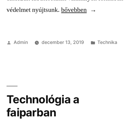
“Elengedhetetlen
védelmet nyújtsunk.
bővebben
munkafolyamat”
Szerző:
Kategória:
Admin
december 13, 2019
Technika
Technológia a
faiparban