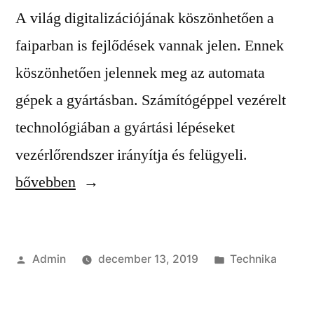
A világ digitalizációjának köszönhetően a
faiparban is fejlődések vannak jelen. Ennek
köszönhetően jelennek meg az automata
gépek a gyártásban. Számítógéppel vezérelt
technológiában a gyártási lépéseket
“Technoló
vezérlőrendszer irányítja és felügyeli.
a
bővebben
faiparban”
Szerző:
Kategória:
Admin
december 13, 2019
Technika