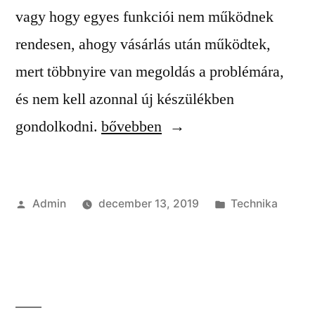
vagy hogy egyes funkciói nem működnek
rendesen, ahogy vásárlás után működtek,
mert többnyire van megoldás a problémára,
és nem kell azonnal új készülékben
“Az
gondolkodni.
bővebben
előlapi
kamera
Szerző:
Kategória:
Admin
december 13, 2019
Technika
cseréje
mikor
válik
indokolttá?”