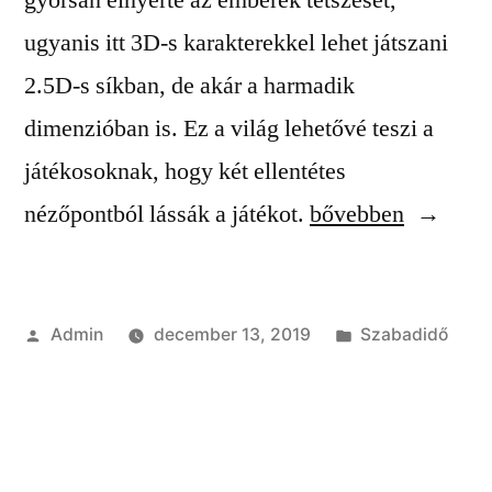
gyorsan elnyerte az emberek tetszését,
ugyanis itt 3D-s karakterekkel lehet játszani
2.5D-s síkban, de akár a harmadik
dimenzióban is. Ez a világ lehetővé teszi a
játékosoknak, hogy két ellentétes
“Izgalmas
nézőpontból lássák a játékot.
bővebben
játék
vidámsággal”
Szerző:
Kategória:
Admin
december 13, 2019
Szabadidő