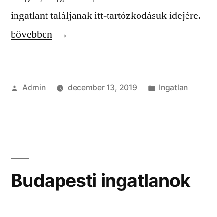
“In
ingatlant találjanak itt-tartózkodásuk idejére.
kör
bővebben
Szerző:
Kategória:
Admin
december 13, 2019
Ingatlan
Budapesti ingatlanok