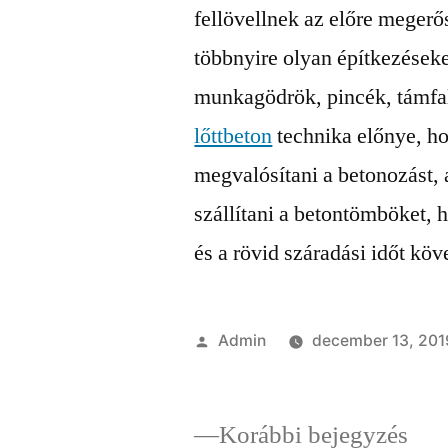
fellövellnek az előre megerős
többnyire olyan építkezéseket
munkagödrök, pincék, támfal
lőttbeton
technika előnye, ho
megvalósítani a betonozást,
szállítani a betontömböket, h
és a rövid száradási időt kö
Szerző:
Admin
december 13, 201
Elő
Korábbi bejegyzés