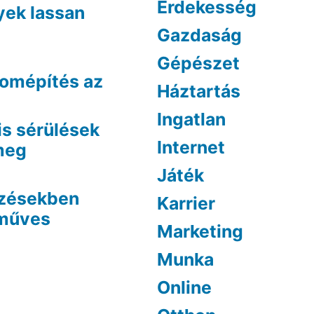
Érdekesség
yek lassan
Gazdaság
Gépészet
lomépítés az
Háztartás
Ingatlan
is sérülések
Internet
 meg
Játék
ezésekben
Karrier
óműves
Marketing
Munka
Online