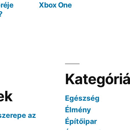
egyzés:
bejegy
réje
Xbox One
?
Kategóri
ek
Egészség
Élmény
szerepe az
Építőipar