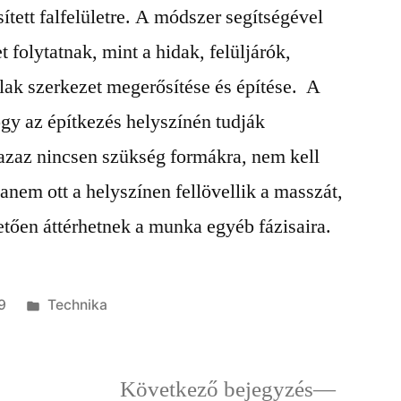
ített falfelületre. A módszer segítségével
 folytatnak, mint a hidak, felüljárók,
ak szerkezet megerősítése és építése. A
gy az építkezés helyszínén tudják
 azaz nincsen szükség formákra, nem kell
anem ott a helyszínen fellövellik a masszát,
vetően áttérhetnek a munka egyéb fázisaira.
Kategória:
9
Technika
ző
Követk
Következő bejegyzés