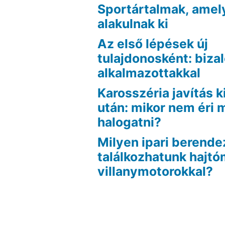
Sportártalmak, amel
alakulnak ki
Az első lépések új
tulajdonosként: biza
alkalmazottakkal
Karosszéria javítás k
után: mikor nem éri
halogatni?
Milyen ipari berend
találkozhatunk hajt
villanymotorokkal?