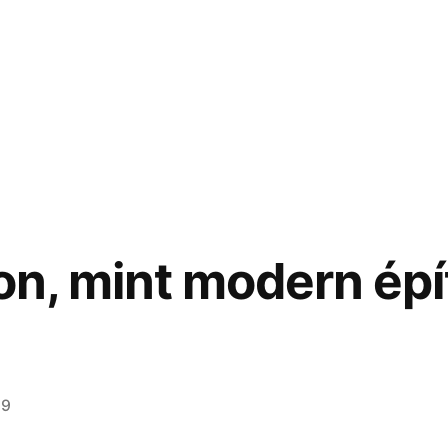
ton, mint modern ép
19