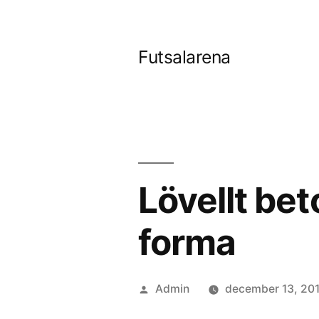
Tartalomhoz
Futsalarena
Lövellt be
forma
Szerző:
Admin
december 13, 20