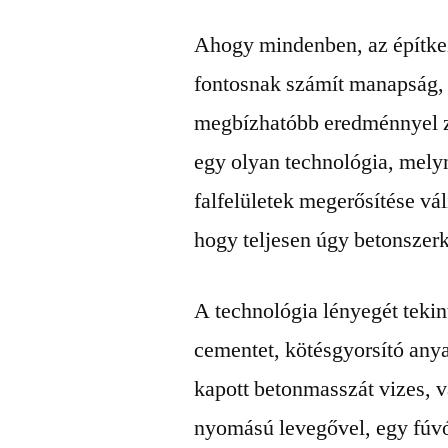
Ahogy mindenben, az építkez
fontosnak számít manapság,
megbízhatóbb eredménnyel z
egy olyan technológia, mely
falfelületek megerősítése vál
hogy teljesen úgy betonszerk
A technológia lényegét teki
cementet, kötésgyorsító anya
kapott betonmasszát vizes, v
nyomású levegővel, egy fúv