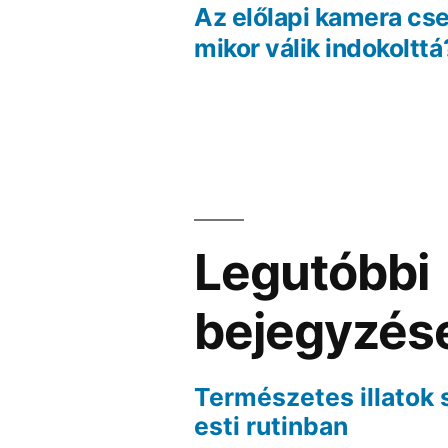
bej
Az előlapi kamera cse
Bejegyzés
mikor válik indokolttá
navigáció
Legutóbbi
bejegyzés
Természetes illatok 
esti rutinban