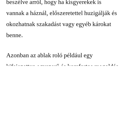
beszélve arról, hogy ha kisgyerekek is
vannak a háznál, előszeretettel huzigálják és
okozhatnak szakadást vagy egyéb károkat
benne.
Azonban az ablak roló például egy
kifejezetten egyszerű és komfortos megoldás.
Minimalista stílusvilágból jön, ennek
köszönhetően könnyen illeszthető be a
különböző terekbe. Az
ablak
roló felszerelése
is nagyon egyszerű, könnyen, fúrás nélkül, az
ablakra akasztással rögzíthető. Igény esetén