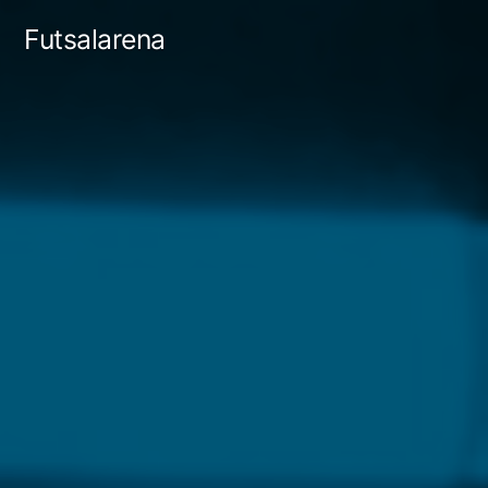
Tartalomhoz
Futsalarena