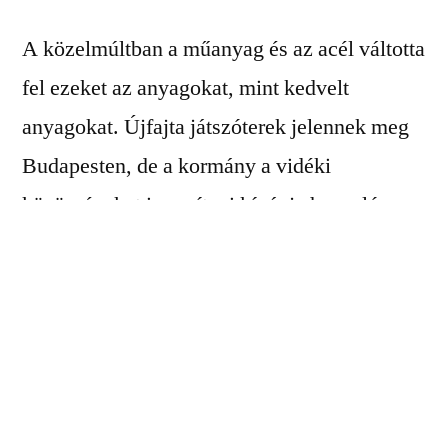
A közelmúltban a műanyag és az acél váltotta
fel ezeket az anyagokat, mint kedvelt
anyagokat. Újfajta játszóterek jelennek meg
Budapesten, de a kormány a vidéki
közösségeket is segíteni kívánja hasonló
létesítmények kiépítésében. Az ötezer fő
alatti települések polgármesterei,
intézményvezetői pályázhatnak a Magyar
Falu
Program keretein
belül 5 millió forint
értékű játszóterek kialakítására, hogy ezek a
kisebb közösségek megfelelő platformmal