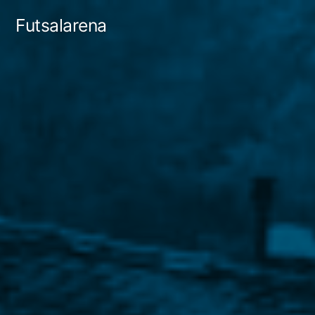
Tartalomhoz
Futsalarena