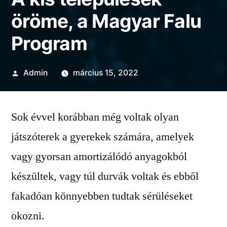
öröme, a Magyar Falu
Program
Szerző:
Admin
március 15, 2022
Sok évvel korábban még voltak olyan
játszóterek a gyerekek számára, amelyek
vagy gyorsan amortizálódó anyagokból
készültek, vagy túl durvák voltak és ebből
fakadóan könnyebben tudtak sérüléseket
okozni.