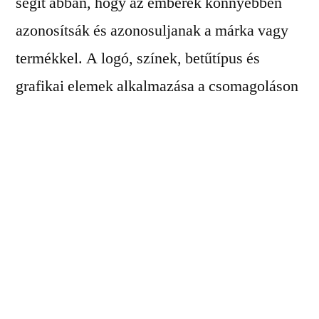
segít abban, hogy az emberek könnyebben
azonosítsák és azonosuljanak a márka vagy
termékkel. A logó, színek, betűtípus és
grafikai elemek alkalmazása a csomagoláson
azonos vizuális nyelvet teremt, amely erősíti
a márka felismerhetőségét a polcokon.
A vállalati stílus megjelenése a
csomagoláson hozzájárul a vállalat
személyiségének és értékeinek
közvetítéséhez. Az ilyen stílusos
csomagolások lehetnek minimalisták,