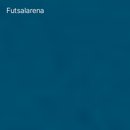
Tartalomhoz
Futsalarena