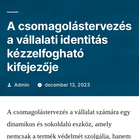
A csomagolástervezés
a vállalati identitás
kézzelfogható
kifejezője
Szerző:
Admin
december 13, 2023
A csomagolástervezés a vállalat számára egy
dinamikus és sokoldalú eszköz, amely
nemcsak a termék védelmét szolgálja, hanem