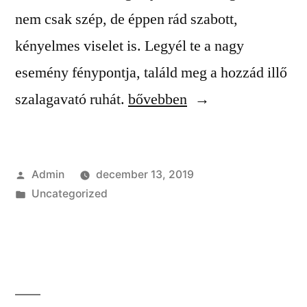
nem csak szép, de éppen rád szabott,
kényelmes viselet is. Legyél te a nagy
esemény fénypontja, találd meg a hozzád illő
“Szalagavató”
szalagavató ruhát.
bővebben
Szerző:
Admin
december 13, 2019
Kategória:
Uncategorized