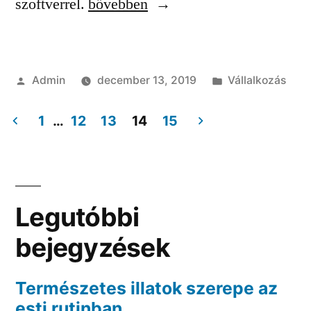
“Mit
szoftverrel.
bővebben
vállal
át
Szerző:
Kategória:
Admin
december 13, 2019
Vállalkozás
a
könyvelő
1
…
12
13
14
15
a
Bejegyzés
cégtől?”
navigáció
Legutóbbi
bejegyzések
Természetes illatok szerepe az
esti rutinban