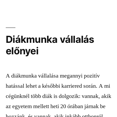
kapcsán”
Diákmunka vállalás
előnyei
A diákmunka vállalása megannyi pozitív
hatással lehet a későbbi karriered során. A mi
cégünknél több diák is dolgozik: vannak, akik
az egyetem mellett heti 20 órában járnak be
hozzánk, és vannak, akik inkább otthonról,