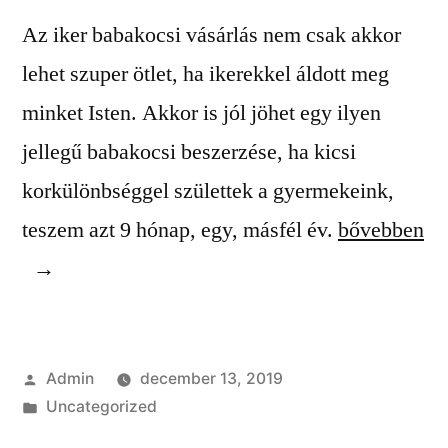
Az iker babakocsi vásárlás nem csak akkor
lehet szuper ötlet, ha ikerekkel áldott meg
minket Isten. Akkor is jól jöhet egy ilyen
jellegű babakocsi beszerzése, ha kicsi
korkülönbséggel születtek a gyermekeink,
“Hasznos
teszem azt 9 hónap, egy, másfél év.
bővebben
tanácsok
az
iker
Szerző:
Admin
december 13, 2019
babakocsi
Kategória:
Uncategorized
vásárlás