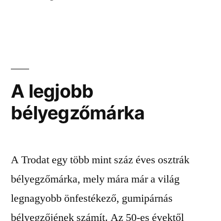
A legjobb
bélyegzőmárka
A Trodat egy több mint száz éves osztrák
bélyegzőmárka, mely mára már a világ
legnagyobb önfestékező, gumipárnás
bélyegzőjének számít. Az 50-es évektől