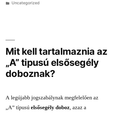
Kategória:
Uncategorized
s
póló
gyerekednek!”
Mit kell tartalmaznia az
„A” tipusú elsősegély
doboznak?
A legújabb jogszabálynak megfelelően az
„A” típusú
elsősegély doboz
, azaz a