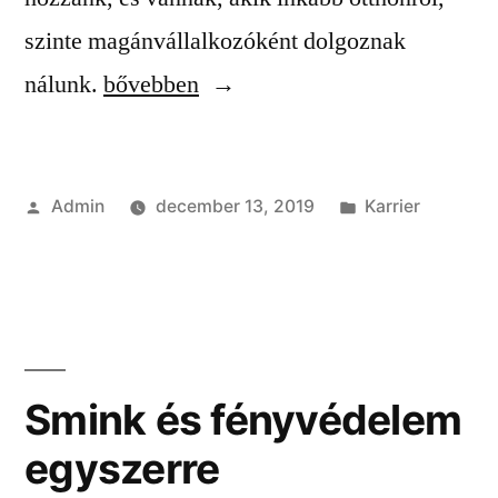
szinte magánvállalkozóként dolgoznak
“Diákmunka
nálunk.
bővebben
vállalás
előnyei”
Szerző:
Kategória:
Admin
december 13, 2019
Karrier
Smink és fényvédelem
egyszerre