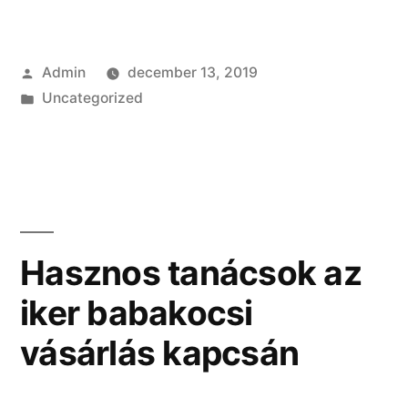
és
fiatalodás
Szerző:
Admin
december 13, 2019
az
Kategória:
Uncategorized
LPG
technológiával”
Hasznos tanácsok az
iker babakocsi
vásárlás kapcsán