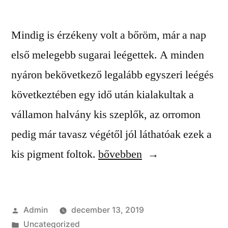
Mindig is érzékeny volt a bőröm, már a nap
első melegebb sugarai leégettek. A minden
nyáron bekövetkező legalább egyszeri leégés
következtében egy idő után kialakultak a
vállamon halvány kis szeplők, az orromon
pedig már tavasz végétől jól láthatóak ezek a
“Smink
kis pigment foltok.
bővebben
és
fényvédelem
Szerző:
Admin
december 13, 2019
egyszerre”
Kategória:
Uncategorized