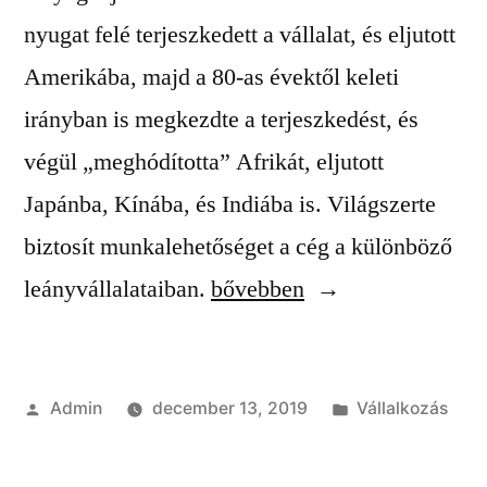
nyugat felé terjeszkedett a vállalat, és eljutott
Amerikába, majd a 80-as évektől keleti
irányban is megkezdte a terjeszkedést, és
végül „meghódította” Afrikát, eljutott
Japánba, Kínába, és Indiába is. Világszerte
biztosít munkalehetőséget a cég a különböző
“A
leányvállalataiban.
bővebben
legjobb
bélyegzőmárka”
Szerző:
Kategória:
Admin
december 13, 2019
Vállalkozás