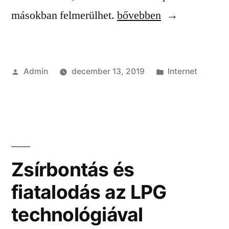
“Tárhely
másokban felmerülhet.
bővebben
bérlés
költözés
Szerző:
Kategória:
Admin
december 13, 2019
Internet
okán”
Zsírbontás és
fiatalodás az LPG
technológiával