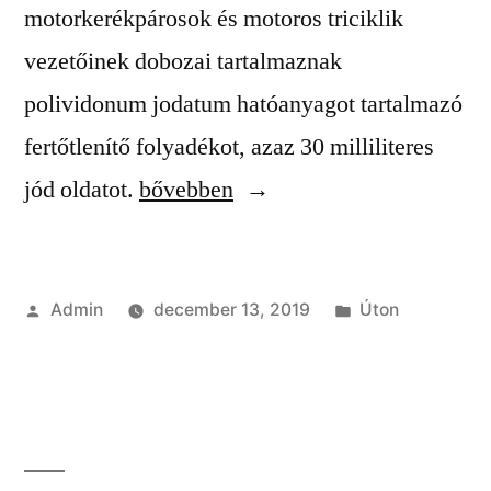
motorkerékpárosok és motoros triciklik
vezetőinek dobozai tartalmaznak
polividonum jodatum hatóanyagot tartalmazó
fertőtlenítő folyadékot, azaz 30 milliliteres
“Mit
jód oldatot.
bővebben
kell
tartalmaznia
Szerző:
Kategória:
Admin
december 13, 2019
Úton
az
„A”
tipusú
elsősegély
doboznak?”