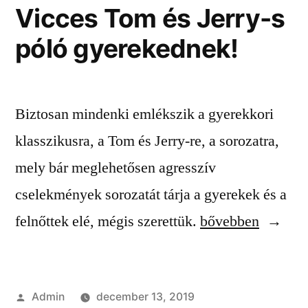
Vicces Tom és Jerry-s
póló gyerekednek!
Biztosan mindenki emlékszik a gyerekkori
klasszikusra, a Tom és Jerry-re, a sorozatra,
mely bár meglehetősen agresszív
cselekmények sorozatát tárja a gyerekek és a
“Vicces
felnőttek elé, mégis szerettük.
bővebben
Tom
és
Szerző:
Admin
december 13, 2019
Jerry-