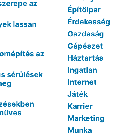
szerepe az
Építőipar
Érdekesség
yek lassan
Gazdaság
Gépészet
lomépítés az
Háztartás
Ingatlan
is sérülések
Internet
 meg
Játék
ezésekben
Karrier
óműves
Marketing
Munka