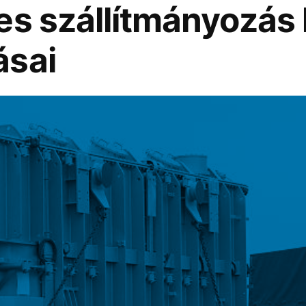
es szállítmányozás 
ásai