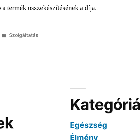
p a termék összekészítésének a díja.
Kategória:
Szolgáltatás
Kategóri
ek
Egészség
Élmény