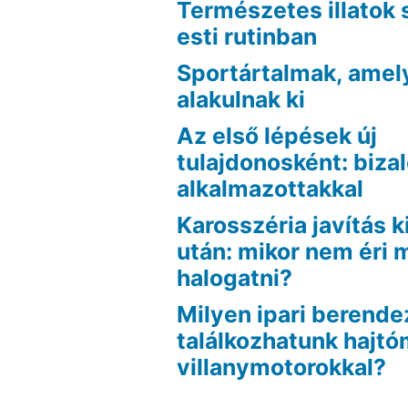
Természetes illatok 
esti rutinban
Sportártalmak, amel
alakulnak ki
Az első lépések új
tulajdonosként: biza
alkalmazottakkal
Karosszéria javítás k
után: mikor nem éri
halogatni?
Milyen ipari berend
találkozhatunk hajt
villanymotorokkal?