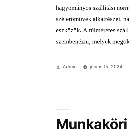
hagyományos szállítási normá
szélerőművek alkatrészei, n
eszközök. A túlméretes szál
szembenézni, melyek megold
Szerző:
Admin
június 15, 2024
Munkaköri