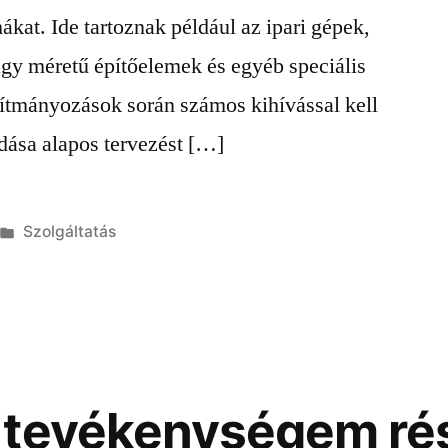
kat. Ide tartoznak például az ipari gépek,
agy méretű építőelemek és egyéb speciális
lítmányozások során számos kihívással kell
ása alapos tervezést […]
Kategória:
Szolgáltatás
 tevékenységem ré