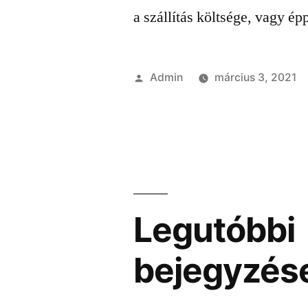
a szállítás költsége, vagy ép
Szerző:
Admin
március 3, 2021
Legutóbbi
bejegyzés