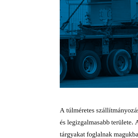
A túlméretes szállítmányozás
és legizgalmasabb területe. 
tárgyakat foglalnak magukb