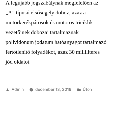
A legújabb jogszabálynak megfelelően az
„A” típusú elsősegély doboz, azaz a
motorkerékpárosok és motoros triciklik
vezetőinek dobozai tartalmaznak
polividonum jodatum hatóanyagot tartalmazó
fertőtlenítő folyadékot, azaz 30 milliliteres
jód oldatot.
Szerző:
Kategória:
Admin
december 13, 2019
Úton