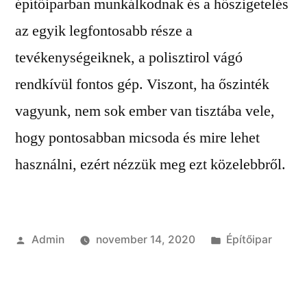
építőiparban munkálkodnak és a hőszigetelés
az egyik legfontosabb része a
tevékenységeiknek, a polisztirol vágó
rendkívül fontos gép. Viszont, ha őszinték
vagyunk, nem sok ember van tisztába vele,
hogy pontosabban micsoda és mire lehet
használni, ezért nézzük meg ezt közelebbről.
Szerző:
Kategória:
Admin
november 14, 2020
Építőipar