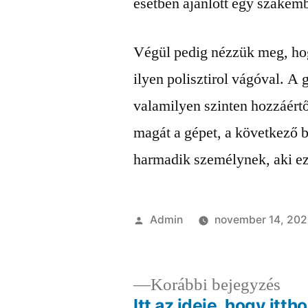
esetben ajánlott egy szakemb
Végül pedig nézzük meg, hog
ilyen polisztirol vágóval. A
valamilyen szinten hozzáért
magát a gépet, a következő b
harmadik személynek, aki eze
Szerző:
Admin
november 14, 20
Elő
Korábbi bejegyzés
bej
Itt az ideje, hogy ittho