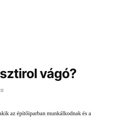
isztirol vágó?
20
akik az építőiparban munkálkodnak és a