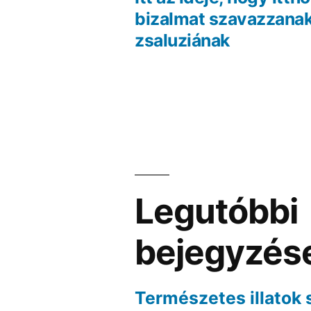
Bejegyzés
bizalmat szavazzanak
zsaluziának
navigáció
Legutóbbi
bejegyzés
Természetes illatok 