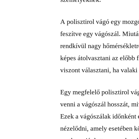
A polisztirol vágó egy mozgó
feszítve egy vágószál. Miutá
rendkívül nagy hőmérsékletr
képes átolvasztani az előbb 
viszont választani, ha valaki
Egy megfelelő polisztirol v
venni a vágószál hosszát, mi
Ezek a vágószálak időnként e
nézelődni, amely esetében kö