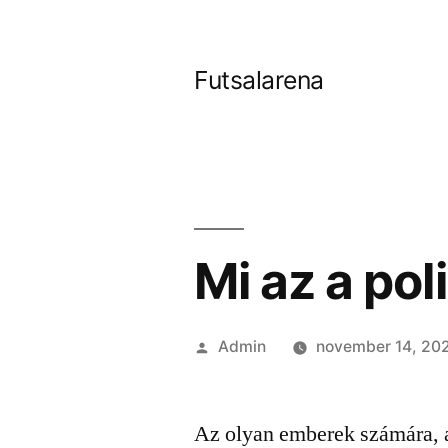
Tartalomhoz
Futsalarena
Mi az a pol
Szerző:
Admin
november 14, 20
Az olyan emberek számára, 