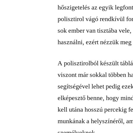
hőszigetelés az egyik legfon
polisztirol vágó rendkívül f
sok ember van tisztába vele
használni, ezért nézzük meg 
A polisztirolból készült tábl
viszont már sokkal többen ha
segítségével lehet pedig ez
elképesztő benne, hogy min
kell utána hosszú percekig fe
munkának a helyszínéről, am
személyeknek.