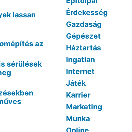
Építőipar
Érdekesség
yek lassan
Gazdaság
Gépészet
lomépítés az
Háztartás
Ingatlan
is sérülések
Internet
 meg
Játék
ezésekben
Karrier
óműves
Marketing
Munka
Online