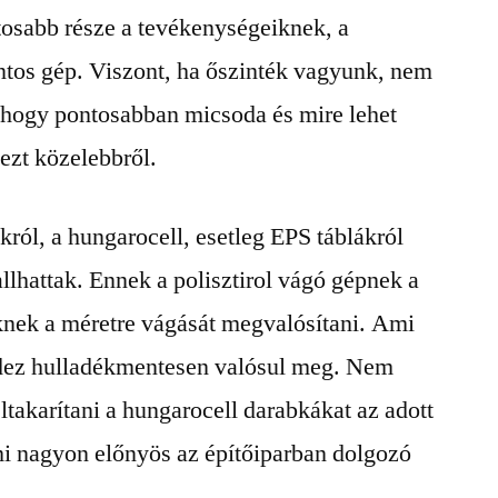
tosabb része a tevékenységeiknek, a
ontos gép. Viszont, ha őszinték vagyunk, nem
, hogy pontosabban micsoda és mire lehet
ezt közelebbről.
ákról, a hungarocell, esetleg EPS táblákról
llhattak. Ennek a polisztirol vágó gépnek a
eknek a méretre vágását megvalósítani. Ami
dez hulladékmentesen valósul meg. Nem
ltakarítani a hungarocell darabkákat az adott
i nagyon előnyös az építőiparban dolgozó