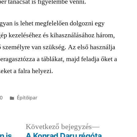
er tanácsát is figyelembe venni.
yan is lehet megfelelően dolgozni egy
 gép kezeléséhez és kihasználásához három,
ő személyre van szükség. Az első használja
eragasztózza a táblákat, majd feladja őket a
ket a falra helyezi.
Kategória:
20
Építőipar
ző
Következő
Következő bejegyzés
egyzés:
bejegyzés:
n is
A Konrad Daru régóta