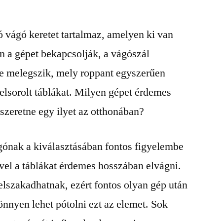
 vágó keretet tartalmaz, amelyen ki van
n a gépet bekapcsolják, a vágószál
e melegszik, mely roppant egyszerűen
felsorolt táblákat. Milyen gépet érdemes
 szeretne egy ilyet az otthonában?
ágónak a kiválasztásában fontos figyelembe
vel a táblákat érdemes hosszában elvágni.
lszakadhatnak, ezért fontos olyan gép után
nnyen lehet pótolni ezt az elemet. Sok