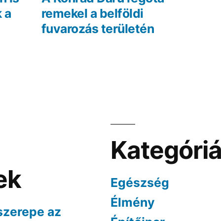
 a
remekel a belföldi
fuvarozás területén
Kategóri
ek
Egészség
Élmény
szerepe az