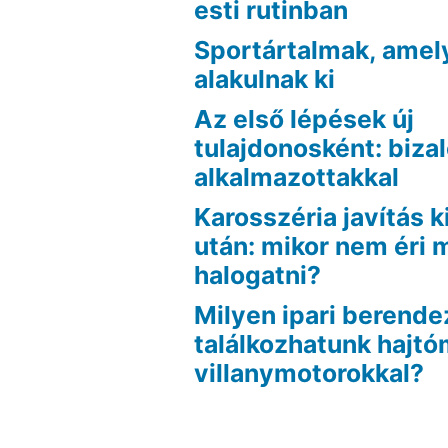
esti rutinban
Sportártalmak, amel
alakulnak ki
Az első lépések új
tulajdonosként: biza
alkalmazottakkal
Karosszéria javítás k
után: mikor nem éri
halogatni?
Milyen ipari berend
találkozhatunk hajt
villanymotorokkal?