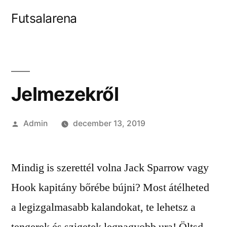
Tartalomhoz
Futsalarena
Jelmezekről
Szerző:
Admin
december 13, 2019
Mindig is szerettél volna Jack Sparrow vagy
Hook kapitány bőrébe bújni? Most átélheted
a legizgalmasabb kalandokat, te lehetsz a