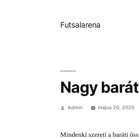
Tartalomhoz
Futsalarena
Nagy barát
Szerző:
Admin
május 20, 2020
Mindenki szereti a baráti ös