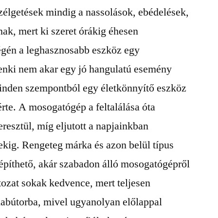
zélgetések mindig a nassolások, ebédelések,
ak, mert ki szeret órákig éhesen
égén a leghasznosabb eszköz egy
enki nem akar egy jó hangulatú esemény
inden szempontból egy életkönnyítő eszköz
rte. A mosogatógép a feltalálása óta
resztül, míg eljutott a napjainkban
ekig. Rengeteg márka és azon belül típus
eépíthető, akár szabadon álló mosogatógépről
tozat sokak kedvence, mert teljesen
habútorba, mivel ugyanolyan előlappal