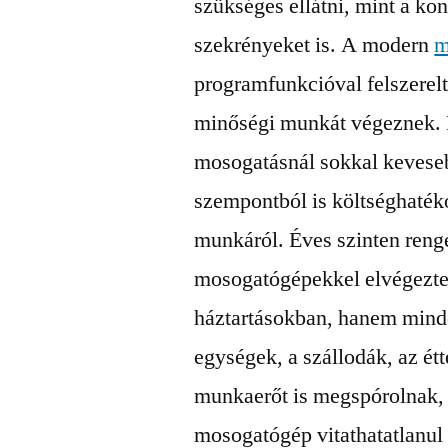
szükséges ellátni, mint a kon
szekrényeket is. A modern
m
programfunkcióval felszerelt
minőségi munkát végeznek.
mosogatásnál sokkal kevesebb
szempontból is költséghaték
munkáról. Éves szinten renge
mosogatógépekkel elvégeztet
háztartásokban, hanem minde
egységek, a szállodák, az é
munkaerőt is megspórolnak,
mosogatógép vitathatatlanul 