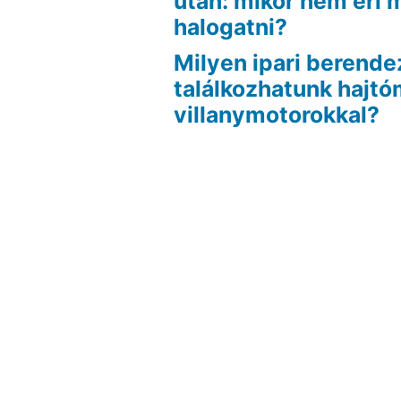
után: mikor nem éri
halogatni?
Milyen ipari berend
találkozhatunk hajt
villanymotorokkal?