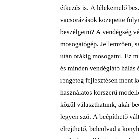
étkezés is. A lélekemelő bes
vacsorázások közepette folyn
beszélgetni? A vendégség v
mosogatógép.
Jellemzően, s
után órákig mosogatni. Ez m
és minden vendéglátó hálás é
rengeteg fejlesztésen ment ke
használatos korszerű modell
közül választhatunk, akár b
legyen szó. A beépíthető vál
elrejthető, beleolvad a kony