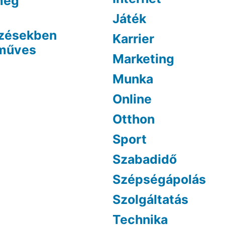
 meg
Játék
ezésekben
Karrier
óműves
Marketing
Munka
Online
Otthon
Sport
Szabadidő
Szépségápolás
Szolgáltatás
Technika