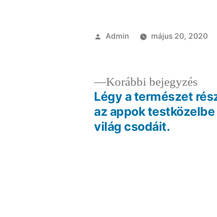
Szerző:
Admin
május 20, 2020
Elő
Korábbi bejegyzés
bej
Légy a természet rés
Bejegyzés
az appok testközelbe
világ csodáit.
navigáció