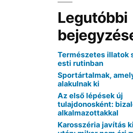
Legutóbbi
bejegyzés
Természetes illatok 
esti rutinban
Sportártalmak, amel
alakulnak ki
Az első lépések új
tulajdonosként: biza
alkalmazottakkal
Karosszéria javítás k