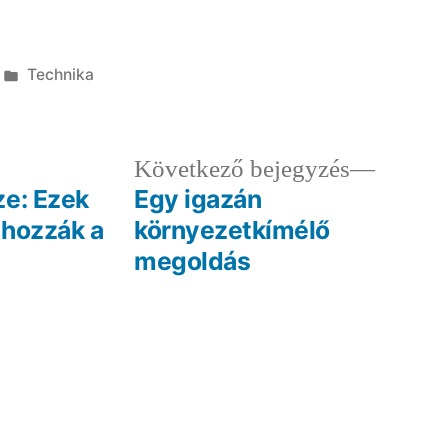
Kategória:
Technika
ző
Követk
Következő bejegyzés
egyzés:
bejegy
ze: Ezek
Egy igazán
 hozzák a
környezetkímélő
megoldás