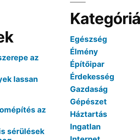
Kategóri
ek
Egészség
Élmény
szerepe az
Építőipar
Érdekesség
yek lassan
Gazdaság
Gépészet
lomépítés az
Háztartás
Ingatlan
is sérülések
Internet