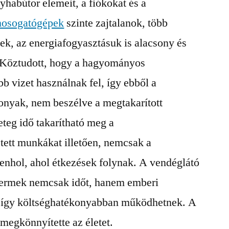
yhabútor elemeit, a fiókokat és a
osogatógépek
szinte zajtalanok, több
ek, az energiafogyasztásuk is alacsony és
 Köztudott, hogy a hagyományos
 vizet használnak fel, így ebből a
onyak, nem beszélve a megtakarított
teg idő takarítható meg a
ett munkákat illetően, nemcsak a
nhol, ahol étkezések folynak. A vendéglátó
ttermek nemcsak időt, hanem emberi
 így költséghatékonyabban működhetnek. A
megkönnyítette az életet.