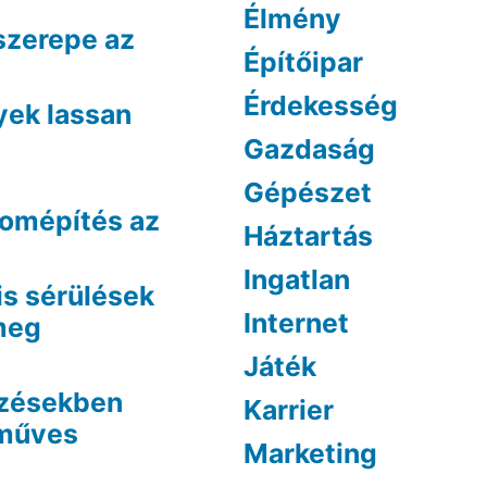
Élmény
szerepe az
Építőipar
Érdekesség
yek lassan
Gazdaság
Gépészet
lomépítés az
Háztartás
Ingatlan
is sérülések
Internet
 meg
Játék
ezésekben
Karrier
óműves
Marketing