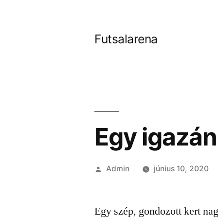
Tartalomhoz
Futsalarena
Egy igazá
Szerző:
Admin
június 10, 2020
Egy szép, gondozott kert na