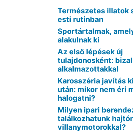
Természetes illatok 
esti rutinban
Sportártalmak, amel
alakulnak ki
Az első lépések új
tulajdonosként: biza
alkalmazottakkal
Karosszéria javítás k
után: mikor nem éri
halogatni?
Milyen ipari berend
találkozhatunk hajt
villanymotorokkal?