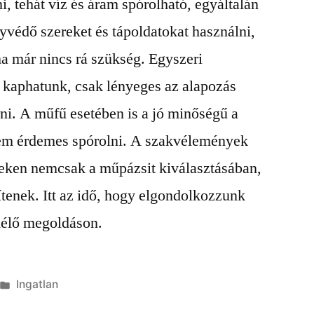
ni, tehát víz és áram spórolható, egyáltalán
yvédő szereket és tápoldatokat használni,
ha már nincs rá szükség. Egyszeri
t kaphatunk, csak lényeges az alapozás
rni. A műfű esetében is a jó minőségű a
 nem érdemes spórolni. A szakvélemények
eken nemcsak a műpázsit kiválasztásában,
ítenek. Itt az idő, hogy elgondolkozzunk
mélő megoldáson.
Kategória:
Ingatlan