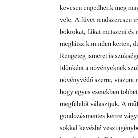
kevesen engedhetik meg mag
vele. A füvet rendszeresen n
bokrokat, fákat metszeni és 
meglátszik minden kerten, d
Rengeteg ismeret is szükség
Időnként a növényeknek szük
növényvédő szerre, viszont 
hogy egyes esetekben többet
megfelelőt választjuk. A mű
gondozásmentes kertre vágy
sokkal kevésbé veszi igénybe