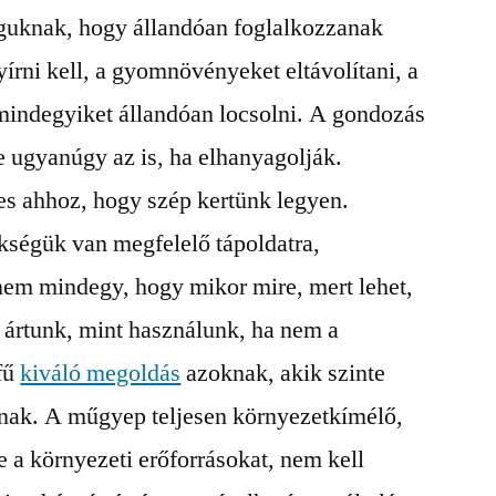
uknak, hogy állandóan foglalkozzanak
yírni kell, a gyomnövényeket eltávolítani, a
mindegyiket állandóan locsolni.
A gondozás
e ugyanúgy az is, ha elhanyagolják.
es ahhoz, hogy szép kertünk legyen.
ségük van megfelelő tápoldatra,
nem mindegy, hogy mikor mire, mert lehet,
 ártunk, mint használunk, ha nem a
fű
kiváló megoldás
azoknak, akik szinte
nak. A műgyep teljesen környezetkímélő,
 a környezeti erőforrásokat, nem kell