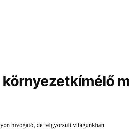
n környezetkímélő 
gyon hívogató, de felgyorsult világunkban