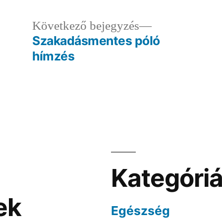
ző
Következő
Következő bejegyzés
egyzés:
bejegyzés:
Szakadásmentes póló
hímzés
Kategóri
ek
Egészség