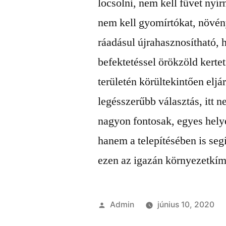
locsolni, nem kell füvet nyír
nem kell gyomírtókat, növén
ráadásul újrahasznosítható, 
befektetéssel örökzöld kerte
területén körültekintően eljá
legésszerűbb választás, itt
nagyon fontosak, egyes hely
hanem a telepítésében is seg
ezen az igazán környezetkí
Szerző:
Admin
június 10, 2020