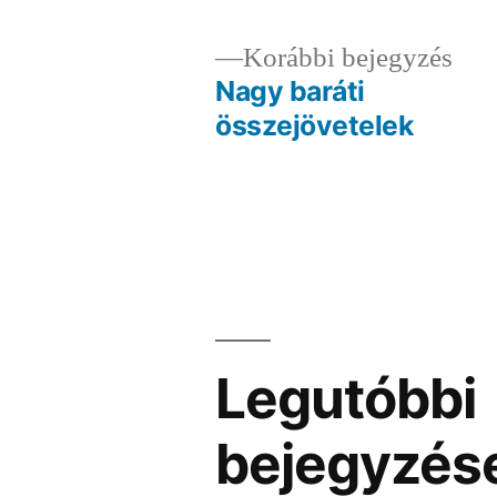
Elő
Korábbi bejegyzés
bej
Nagy baráti
Bejegyzés
összejövetelek
navigáció
Legutóbbi
bejegyzés