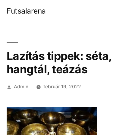
Tartalomhoz
Futsalarena
Lazítás tippek: séta,
hangtál, teázás
Szerző:
Admin
február 19, 2022