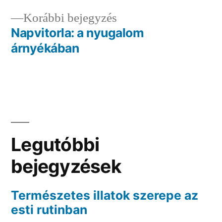
navigáció
Előző
Korábbi bejegyzés
bejegyzés:
Napvitorla: a nyugalom
árnyékában
Legutóbbi
bejegyzések
Természetes illatok szerepe az
esti rutinban