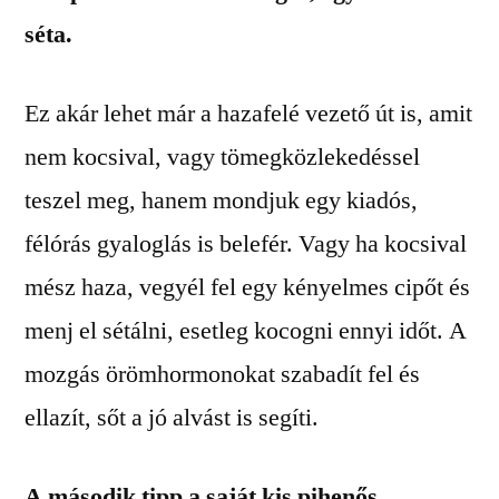
séta.
Ez akár lehet már a hazafelé vezető út is, amit
nem kocsival, vagy tömegközlekedéssel
teszel meg, hanem mondjuk egy kiadós,
félórás gyaloglás is belefér. Vagy ha kocsival
mész haza, vegyél fel egy kényelmes cipőt és
menj el sétálni, esetleg kocogni ennyi időt. A
mozgás örömhormonokat szabadít fel és
ellazít, sőt a jó alvást is segíti.
A második tipp a saját kis pihenős