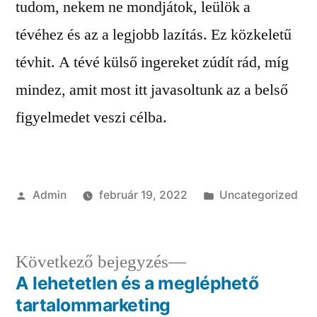
tudom, nekem ne mondjátok, leülök a
tévéhez és az a legjobb lazítás. Ez közkeletű
tévhit. A tévé külső ingereket zúdít rád, míg
mindez, amit most itt javasoltunk az a belső
figyelmedet veszi célba.
Szerző:
Kategória:
Admin
február 19, 2022
Uncategorized
Következő
Következő bejegyzés
bejegyzés:
A lehetetlen és a megléphető
Bejegyzés
tartalommarketing