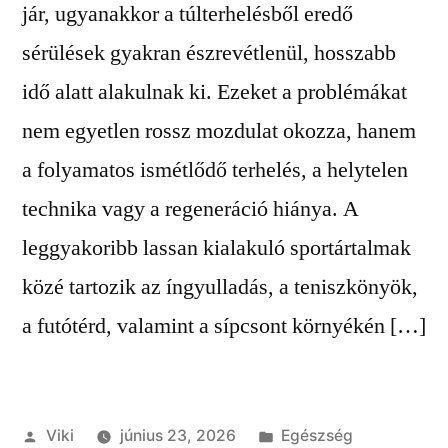
jár, ugyanakkor a túlterhelésből eredő
sérülések gyakran észrevétlenül, hosszabb
idő alatt alakulnak ki. Ezeket a problémákat
nem egyetlen rossz mozdulat okozza, hanem
a folyamatos ismétlődő terhelés, a helytelen
technika vagy a regeneráció hiánya. A
leggyakoribb lassan kialakuló sportártalmak
közé tartozik az íngyulladás, a teniszkönyök,
a futótérd, valamint a sípcsont környékén […]
Szerző:
Kategória:
Viki
június 23, 2026
Egészség