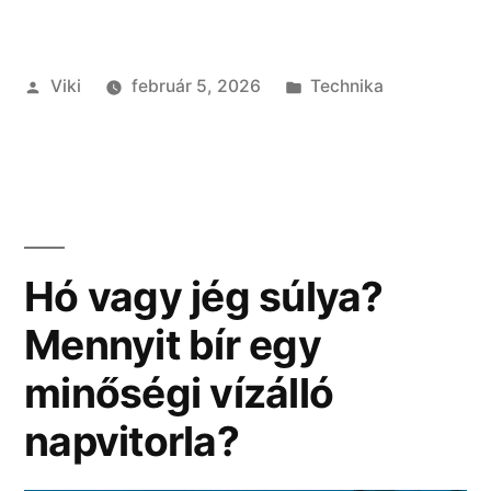
Szerző:
Kategória:
Viki
február 5, 2026
Technika
Hó vagy jég súlya?
Mennyit bír egy
minőségi vízálló
napvitorla?