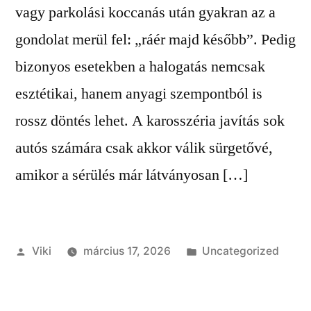
vagy parkolási koccanás után gyakran az a
gondolat merül fel: „ráér majd később”. Pedig
bizonyos esetekben a halogatás nemcsak
esztétikai, hanem anyagi szempontból is
rossz döntés lehet. A karosszéria javítás sok
autós számára csak akkor válik sürgetővé,
amikor a sérülés már látványosan […]
Szerző:
Kategória:
Viki
március 17, 2026
Uncategorized