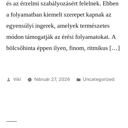
és az érzelmi szabályozásért felelnek. Ebben
a folyamatban kiemelt szerepet kapnak az
egyensúlyi ingerek, amelyek természetes
módon támogatják az érési folyamatokat. A
bölcsőhinta éppen ilyen, finom, ritmikus […]
Szerző:
Kategória:
Viki
február 27, 2026
Uncategorized