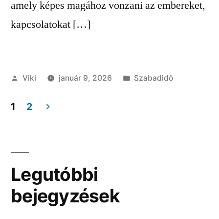
amely képes magához vonzani az embereket,
kapcsolatokat […]
Szerző:
Kategória:
Viki
január 9, 2026
Szabadidő
1
2
Bejegyzés
navigáció
Legutóbbi
bejegyzések