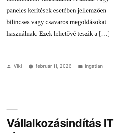
paneles kerítések esetében jellemzően
bilincses vagy csavaros megoldásokat
használnak. Ezek lehetővé teszik a […]
Szerző:
Kategória:
Viki
február 11, 2026
Ingatlan
Vállalkozásindítás IT