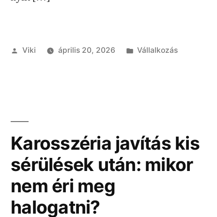
Szerző:
Kategória:
Viki
április 20, 2026
Vállalkozás
Karosszéria javítás kis
sérülések után: mikor
nem éri meg
halogatni?