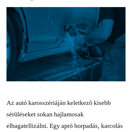
Az autó karosszériáján keletkező kisebb
sérüléseket sokan hajlamosak
elbagatellizálni. Egy apró horpadás, karcolás