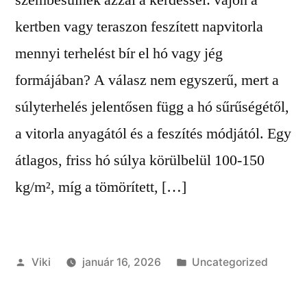
kertben vagy teraszon feszített napvitorla
mennyi terhelést bír el hó vagy jég
formájában? A válasz nem egyszerű, mert a
súlyterhelés jelentősen függ a hó sűrűségétől,
a vitorla anyagától és a feszítés módjától. Egy
átlagos, friss hó súlya körülbelül 100-150
kg/m², míg a tömörített, […]
Szerző:
Kategória:
Viki
január 16, 2026
Uncategorized