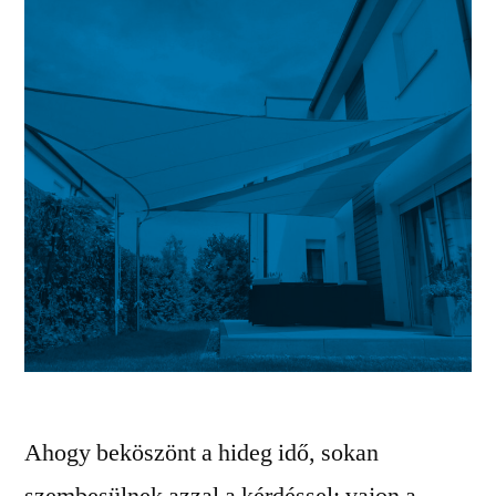
Ahogy beköszönt a hideg idő, sokan
szembesülnek azzal a kérdéssel: vajon a