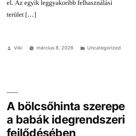
el. Az egyik leggyakoribb felhasználási
terület […]
Szerző:
Kategória:
Viki
március 8, 2026
Uncategorized
A bölcsőhinta szerepe
a babák idegrendszeri
fejlődésében