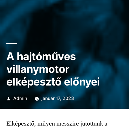
A hajtóműves
villanymotor
elképesztő előnyei
Szerző:
Admin
január 17, 2023
Elképesztő, milyen messzire jutottunk a