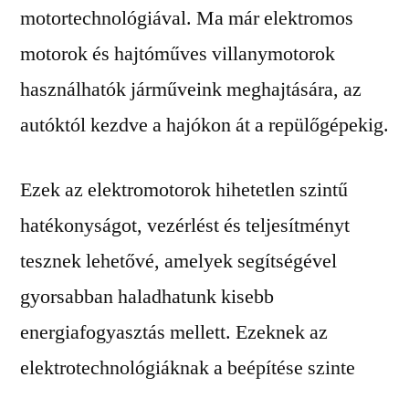
motortechnológiával. Ma már elektromos
motorok és hajtóműves villanymotorok
használhatók járműveink meghajtására, az
autóktól kezdve a hajókon át a repülőgépekig.
Ezek az elektromotorok hihetetlen szintű
hatékonyságot, vezérlést és teljesítményt
tesznek lehetővé, amelyek segítségével
gyorsabban haladhatunk kisebb
energiafogyasztás mellett. Ezeknek az
elektrotechnológiáknak a beépítése szinte
csendes működést, valamint csökkentett zajt