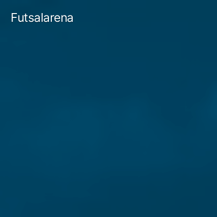
Tartalomhoz
Futsalarena