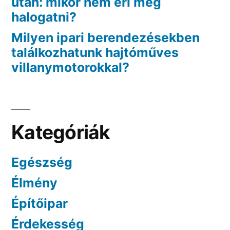
után: mikor nem éri meg
halogatni?
Milyen ipari berendezésekben
találkozhatunk hajtóműves
villanymotorokkal?
Kategóriák
Egészség
Élmény
Építőipar
Érdekesség