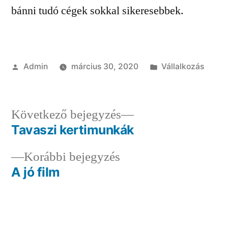
bánni tudó cégek sokkal sikeresebbek.
Szerző:
Kategória:
Admin
március 30, 2020
Vállalkozás
Következő
Következő bejegyzés
bejegyzés:
Tavaszi kertimunkák
Bejegyzés
Előző
Korábbi bejegyzés
navigáció
bejegyzés:
A jó film