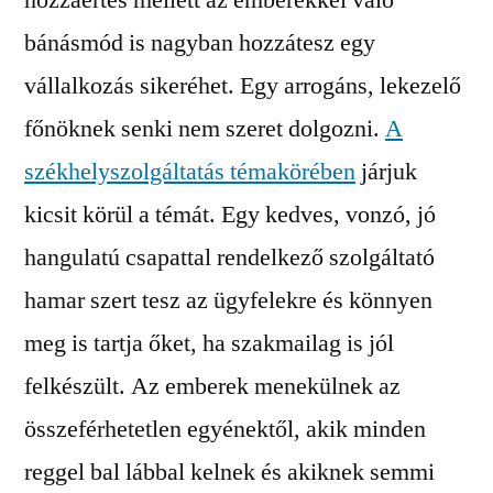
hozzáértés mellett az emberekkel való
bánásmód is nagyban hozzátesz egy
vállalkozás sikeréhet. Egy arrogáns, lekezelő
főnöknek senki nem szeret dolgozni.
A
székhelyszolgáltatás témakörében
járjuk
kicsit körül a témát.
Egy kedves, vonzó, jó
hangulatú csapattal rendelkező szolgáltató
hamar szert tesz az ügyfelekre és könnyen
meg is tartja őket, ha szakmailag is jól
felkészült. Az emberek menekülnek az
összeférhetetlen egyénektől, akik minden
reggel bal lábbal kelnek és akiknek semmi