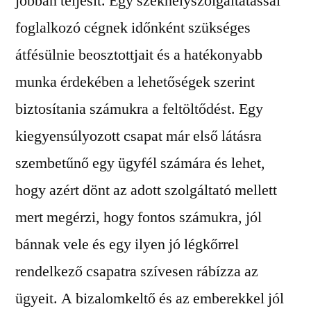
jobban teljesít. Egy székhelyszolgáltatással
foglalkozó cégnek időnként szükséges
átfésülnie beosztottjait és a hatékonyabb
munka érdekében a lehetőségek szerint
biztosítania számukra a feltöltődést. Egy
kiegyensúlyozott csapat már első látásra
szembetűnő egy ügyfél számára és lehet,
hogy azért dönt az adott szolgáltató mellett
mert megérzi, hogy fontos számukra, jól
bánnak vele és egy ilyen jó légkőrrel
rendelkező csapatra szívesen rábízza az
ügyeit. A bizalomkeltő és az emberekkel jól