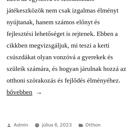
játékeszközök nem csak izgalmas élményt
nyújtanak, hanem számos előnyt és
fejlesztési lehetőséget is rejtenek. Ebben a
cikkben megvizsgáljuk, mi teszi a kerti
csúszdákat olyan vonzóvá a gyerekek és
szüleik számára, és hogyan járulnak hozzá az
“A
otthoni szórakozás és fejlődés élményéhez.
kerti
bővebben
csús
a
Szerző:
Kategória:
Admin
július 6, 2023
Otthon
gyer