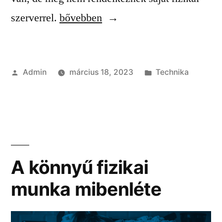
“A
szerverrel.
bővebben
virtuális
szerver
Szerző:
Kategória:
Admin
március 18, 2023
Technika
működésének
a
megértése”
A könnyű fizikai
munka mibenléte