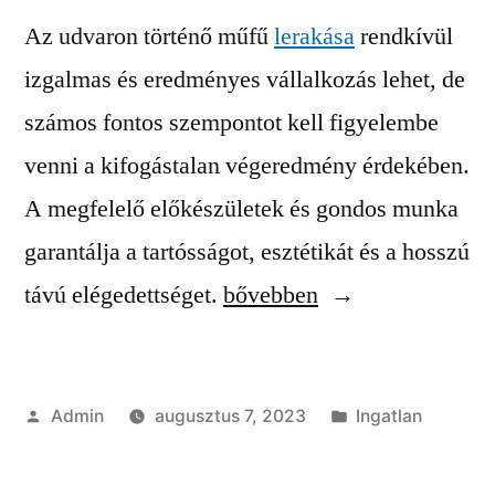
Az udvaron történő műfű
lerakása
rendkívül
izgalmas és eredményes vállalkozás lehet, de
számos fontos szempontot kell figyelembe
venni a kifogástalan végeredmény érdekében.
A megfelelő előkészületek és gondos munka
garantálja a tartósságot, esztétikát és a hosszú
“Műfű
távú elégedettséget.
bővebben
lerakása
az
Szerző:
Kategória:
Admin
augusztus 7, 2023
Ingatlan
udvaron:
fontos