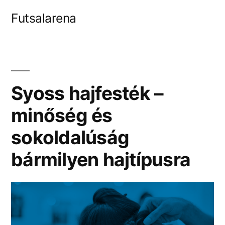
Tartalomhoz
Futsalarena
Syoss hajfesték –
minőség és
sokoldalúság
bármilyen hajtípusra