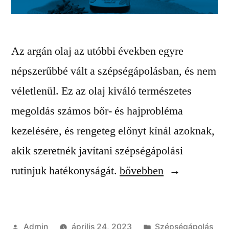
Az argán olaj az utóbbi években egyre
népszerűbbé vált a szépségápolásban, és nem
véletlenül. Ez az olaj kiváló természetes
megoldás számos bőr- és hajprobléma
kezelésére, és rengeteg előnyt kínál azoknak,
akik szeretnék javítani szépségápolási
“Az
rutinjuk hatékonyságát.
bővebben
argán
olaj
Szerző:
Kategória:
Admin
április 24, 2023
Szépségápolás