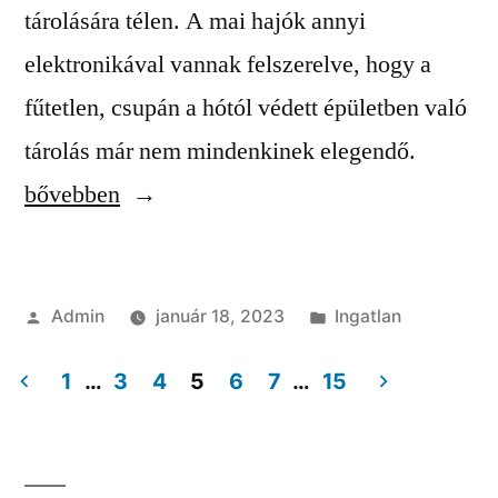
tárolására télen. A mai hajók annyi
elektronikával vannak felszerelve, hogy a
fűtetlen, csupán a hótól védett épületben való
“A
tárolás már nem mindenkinek elegendő.
csarnoké
bővebben
a
hagyom
Szerző:
Kategória:
Admin
január 18, 2023
Ingatlan
építkez
1
…
3
4
5
6
7
…
15
Bejegyzés
navigáció