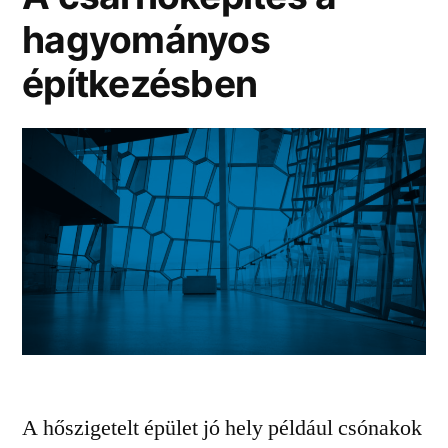
hagyományos
építkezésben
A hőszigetelt épület jó hely például csónakok