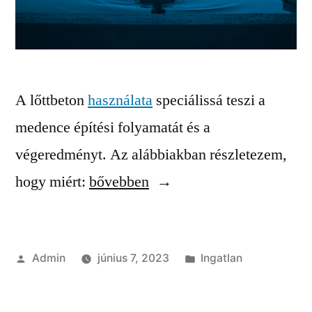
A lőttbeton
használata
speciálissá teszi a
medence építési folyamatát és a
végeredményt. Az alábbiakban részletezem,
“Miért
hogy miért:
bővebben
ilyen
speciális
Szerző:
Kategória:
Admin
június 7, 2023
Ingatlan
a
lőttbeton