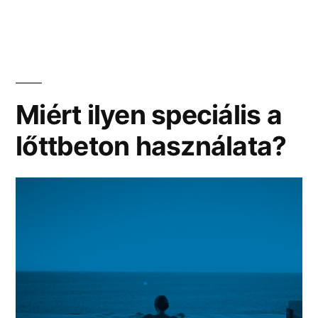
ottho
szór
megf
eszk
Miért ilyen speciális a
lőttbeton használata?