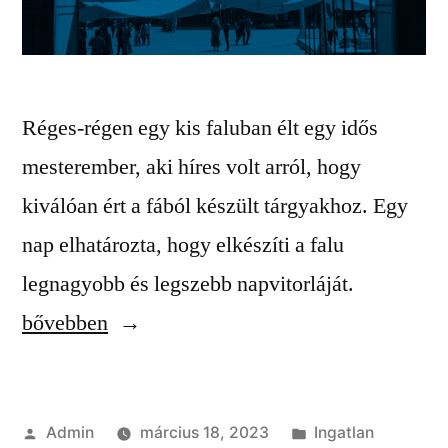
Réges-régen egy kis faluban élt egy idős
mesterember, aki híres volt arról, hogy
kiválóan ért a fából készült tárgyakhoz. Egy
nap elhatározta, hogy elkészíti a falu
“A
legnagyobb és legszebb napvitorláját.
mesteremb
bővebben
napvitorlá
Szerző:
Kategória:
Admin
március 18, 2023
Ingatlan