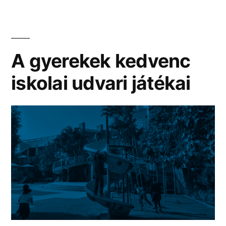
szempontok
és
figyelmet
A gyerekek kedvenc
igénylő
iskolai udvari játékai
tényezők”