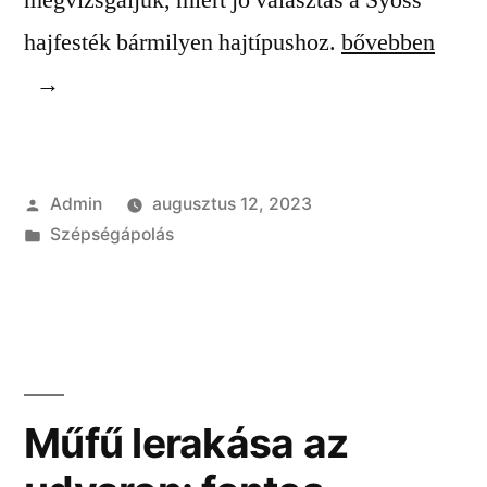
megvizsgáljuk, miért jó választás a Syoss
“Syoss
hajfesték bármilyen hajtípushoz.
bővebben
hajfesték
–
minőség
Szerző:
Admin
augusztus 12, 2023
és
Kategória:
Szépségápolás
sokoldalúság
bármilyen
hajtípusra”
Műfű lerakása az