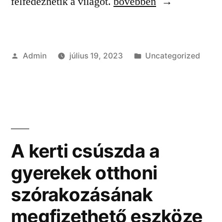
“A
felfedezhetik a világot.
bővebben
gyerekek
kedvenc
Szerző:
Kategória:
Admin
július 19, 2023
Uncategorized
iskolai
udvari
játékai”
A kerti csúszda a
gyerekek otthoni
szórakozásának
megfizethető eszköze