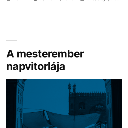
szerepe
a
modern
szépségápolásban”
A mesterember
napvitorlája