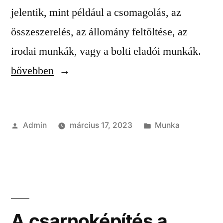
jelentik, mint például a csomagolás, az
összeszerelés, az állomány feltöltése, az
“A
irodai munkák, vagy a bolti eladói munkák.
könn
bővebben
fizik
mun
Szerző:
Kategória:
Admin
március 17, 2023
Munka
mibe
A csarnoképítés a