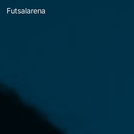
Tartalomhoz
Futsalarena