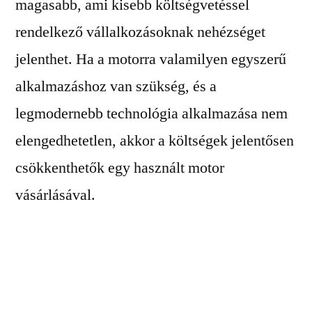
magasabb, ami kisebb költségvetéssel
rendelkező vállalkozásoknak nehézséget
jelenthet. Ha a motorra valamilyen egyszerű
alkalmazáshoz van szükség, és a
legmodernebb technológia alkalmazása nem
elengedhetetlen, akkor a költségek jelentősen
csökkenthetők egy használt motor
vásárlásával.
Használt villanymotor tehát akkor lehet
megfelelő választás, ha az alacsonyabb
költség prioritást élvez, vagy ha a motor