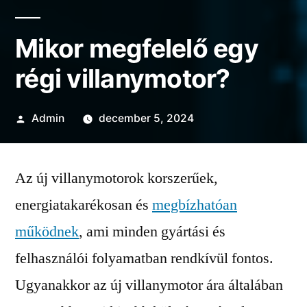
Mikor megfelelő egy
régi villanymotor?
Szerző:
Admin
december 5, 2024
Az új villanymotorok korszerűek,
energiatakarékosan és
megbízhatóan
működnek
, ami minden gyártási és
felhasználói folyamatban rendkívül fontos.
Ugyanakkor az új villanymotor ára általában