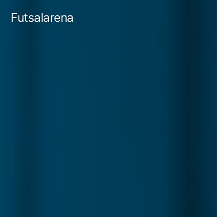
Tartalomhoz
Futsalarena