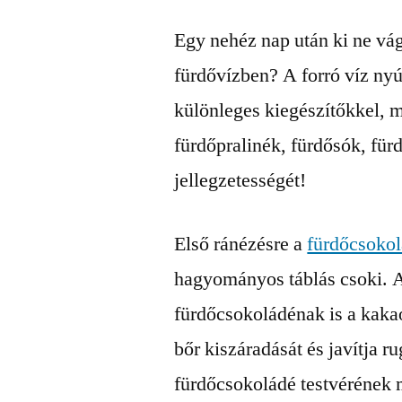
Egy nehéz nap után ki ne vág
fürdővízben? A forró víz nyú
különleges kiegészítőkkel, 
fürdőpralinék, fürdősók, fü
jellegzetességét!
Első ránézésre a
fürdőcsoko
hagyományos táblás csoki. A
fürdőcsokoládénak is a kakaó
bőr kiszáradását és javítja 
fürdőcsokoládé testvérének 