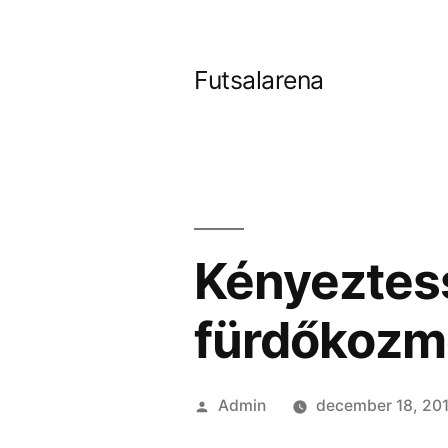
Tartalomhoz
Futsalarena
Kényeztes
fürdőkozm
Szerző:
Admin
december 18, 20