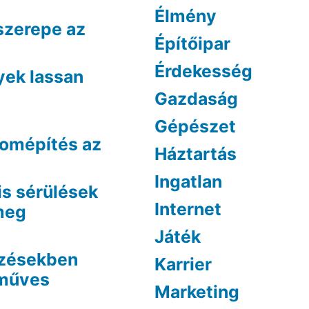
Élmény
szerepe az
Építőipar
Érdekesség
yek lassan
Gazdaság
Gépészet
lomépítés az
Háztartás
Ingatlan
is sérülések
Internet
 meg
Játék
ezésekben
Karrier
óműves
Marketing