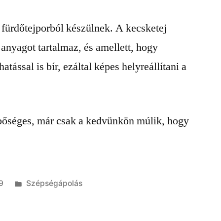
 fürdőtejporból készülnek. A kecsketej
 anyagot tartalmaz, és amellett, hogy
tással is bír, ezáltal képes helyreállítani a
 bőséges, már csak a kedvünkön múlik, hogy
Kategória:
9
Szépségápolás