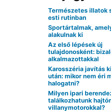
Természetes illatok 
esti rutinban
Sportártalmak, amel
alakulnak ki
Az első lépések új
tulajdonosként: biza
alkalmazottakkal
Karosszéria javítás k
után: mikor nem éri
halogatni?
Milyen ipari berend
találkozhatunk hajt
villanymotorokkal?