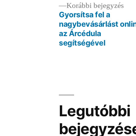
Elő
Korábbi bejegyzés
bej
Gyorsítsa fel a
Bejegyzés
nagybevásárlást onli
az Árcédula
navigáció
segítségével
Legutóbbi
bejegyzés