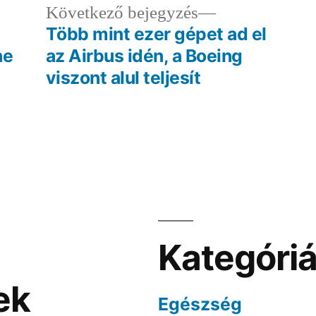
ző
Következő
Következő bejegyzés
egyzés:
bejegyzés:
Több mint ezer gépet ad el
ne
az Airbus idén, a Boeing
viszont alul teljesít
Kategóri
ek
Egészség