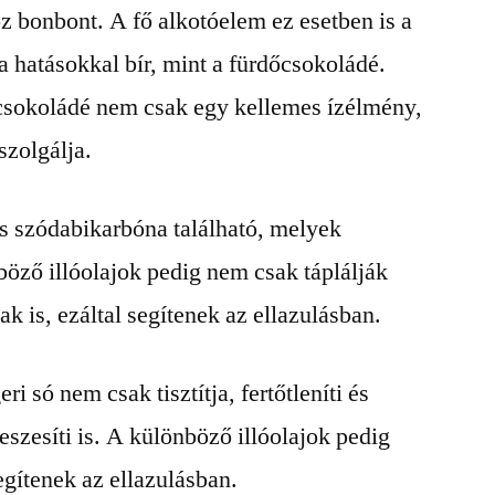
z bonbont. A fő alkotóelem ez esetben is a
 hatásokkal bír, mint a fürdőcsokoládé.
csokoládé nem csak egy kellemes ízélmény,
szolgálja.
s szódabikarbóna található, melyek
öző illóolajok pedig nem csak táplálják
k is, ezáltal segítenek az ellazulásban.
i só nem csak tisztítja, fertőtleníti és
eszesíti is. A különböző illóolajok pedig
egítenek az ellazulásban.