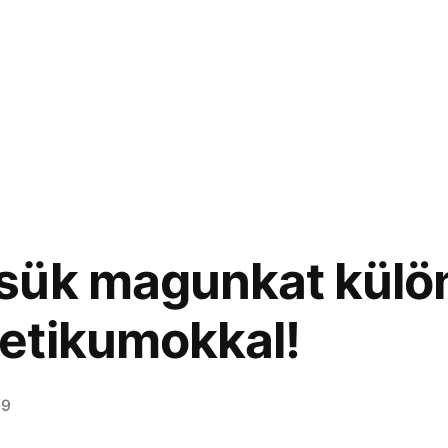
sük magunkat külö
etikumokkal!
19