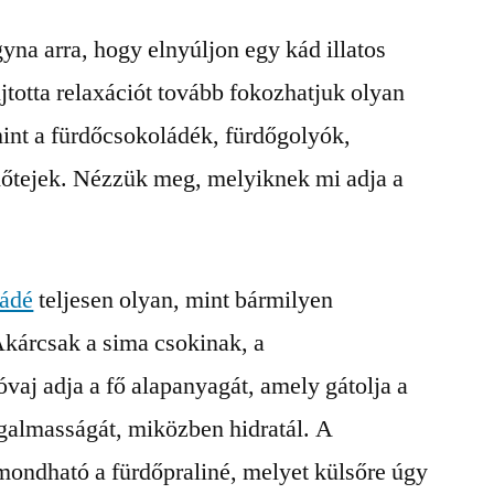
yna arra, hogy elnyúljon egy kád illatos
jtotta relaxációt tovább fokozhatjuk olyan
mint a fürdőcsokoládék, fürdőgolyók,
rdőtejek. Nézzük meg, melyiknek mi adja a
ládé
teljesen olyan, mint bármilyen
kárcsak a sima csokinak, a
vaj adja a fő alapanyagát, amely gátolja a
rugalmasságát, miközben hidratál. A
mondható a fürdőpraliné, melyet külsőre úgy