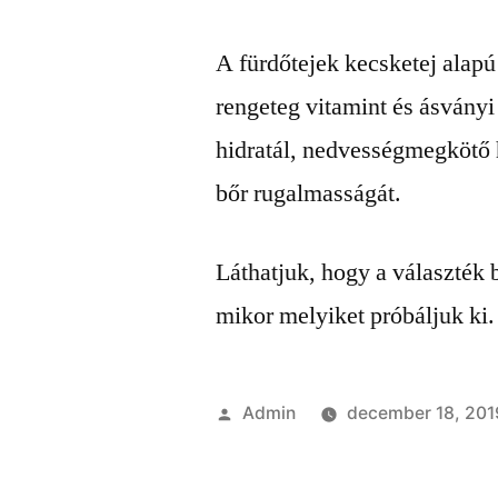
A fürdőtejek kecsketej alapú
rengeteg vitamint és ásványi
hidratál, nedvességmegkötő ha
bőr rugalmasságát.
Láthatjuk, hogy a választék
mikor melyiket próbáljuk ki.
Szerző:
Admin
december 18, 201