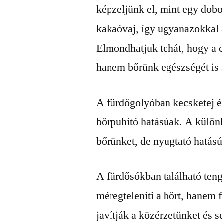
képzeljünk el, mint egy dobo
kakaóvaj, így ugyanazokkal a
Elmondhatjuk tehát, hogy a 
hanem bőrünk egészségét is 
A fürdőgolyóban kecsketej é
bőrpuhító hatásúak. A különb
bőrünket, de nyugtató hatásúa
A fürdősókban található tenger
méregteleníti a bőrt, hanem f
javítják a közérzetünket és s