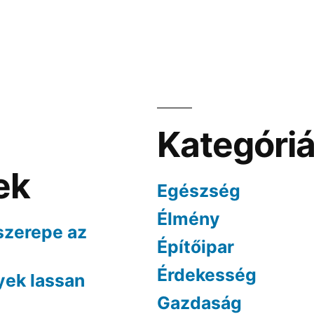
Kategóri
ek
Egészség
Élmény
szerepe az
Építőipar
Érdekesség
yek lassan
Gazdaság