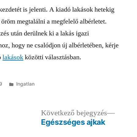
kezdetét is jelenti. A kiadó lakások hetekig
öröm megtalálni a megfelelő albérletet.
zés után derülnek ki a lakás igazi
hoz, hogy ne csalódjon új albérletében, kérje
ó
lakások
közötti választásban.
Kategória:
9
Ingatlan
ző
Követk
Következő bejegyzés
egyzés:
bejegy
Egészséges ajkak