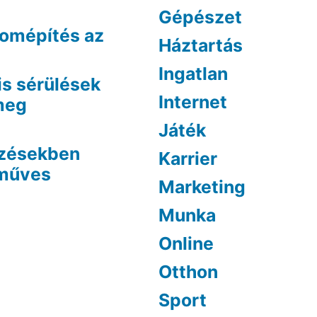
Gépészet
lomépítés az
Háztartás
Ingatlan
is sérülések
Internet
 meg
Játék
ezésekben
Karrier
óműves
Marketing
Munka
Online
Otthon
Sport