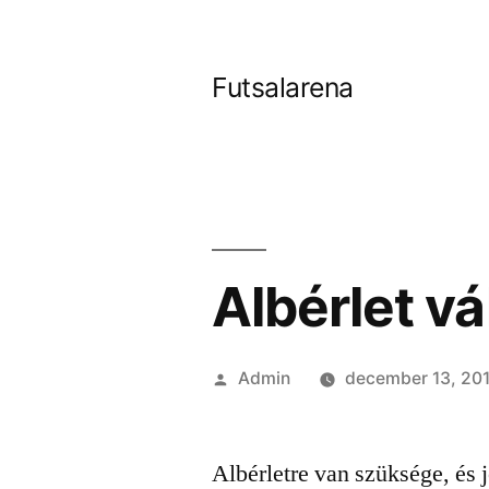
Tartalomhoz
Futsalarena
Albérlet v
Szerző:
Admin
december 13, 20
Albérletre van szüksége, és 