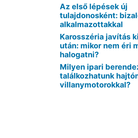
Az első lépések új
tulajdonosként: biza
alkalmazottakkal
Karosszéria javítás k
után: mikor nem éri
halogatni?
Milyen ipari berend
találkozhatunk hajt
villanymotorokkal?