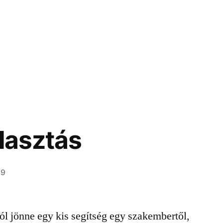
álasztás
19
jól jönne egy kis segítség egy szakembertől,