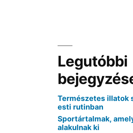
navigáció
Legutóbbi
bejegyzés
Természetes illatok 
esti rutinban
Sportártalmak, amel
alakulnak ki