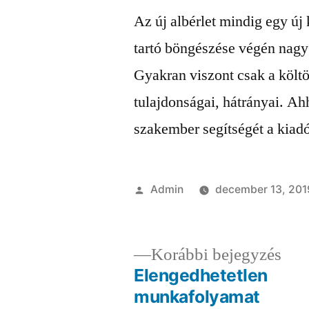
Az új albérlet mindig egy új 
tartó böngészése végén nagy 
Gyakran viszont csak a költö
tulajdonságai, hátrányai. Ah
szakember segítségét a kiad
Szerző:
Admin
december 13, 201
Elő
Korábbi bejegyzés
bej
Elengedhetetlen
Bejegyzés
munkafolyamat