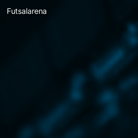
Tartalomhoz
Futsalarena