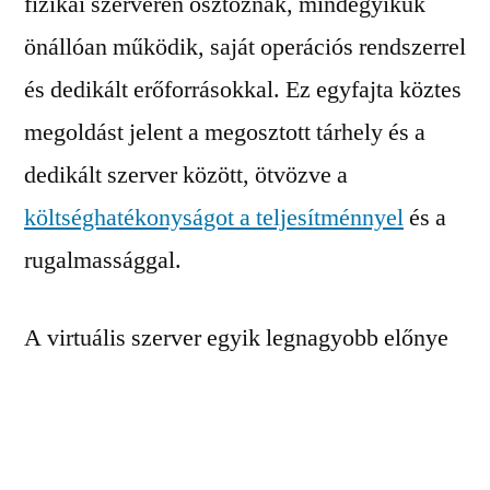
fizikai szerveren osztoznak, mindegyikük
önállóan működik, saját operációs rendszerrel
és dedikált erőforrásokkal. Ez egyfajta köztes
megoldást jelent a megosztott tárhely és a
dedikált szerver között, ötvözve a
költséghatékonyságot a teljesítménnyel
és a
rugalmassággal.
A virtuális szerver egyik legnagyobb előnye
az, hogy nagyobb kontrollt és személyre
szabhatóságot biztosít, mint a megosztott
tárhely. Az ügyfelek teljes hozzáférést