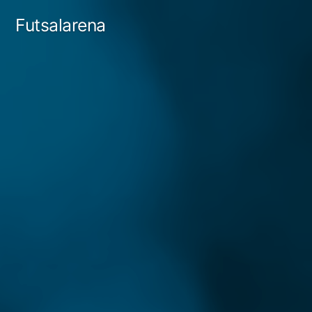
Tartalomhoz
Futsalarena