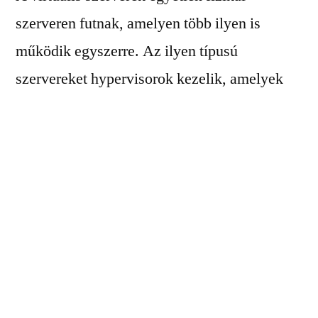
szerveren futnak, amelyen több ilyen is
működik egyszerre. Az ilyen típusú
szervereket hypervisorok kezelik, amelyek
lehetővé teszik, hogy az egyes szerverek
elkülönüljenek egymástól. Mindegyik
rendelkezik saját operációs rendszerrel és
erőforrásokkal, mint például processzor,
memória és tárhely. Ez azt jelenti, hogy
egymástól függetlenül működnek, és a
felhasználók saját szerverként használhatják
őket.