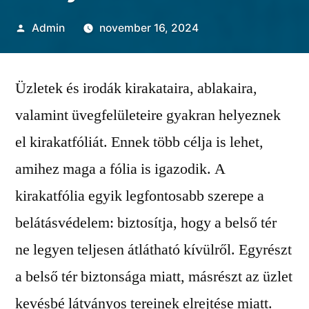
Szerző:
Admin
november 16, 2024
Üzletek és irodák kirakataira, ablakaira,
valamint üvegfelületeire gyakran helyeznek
el kirakatfóliát. Ennek több célja is lehet,
amihez maga a fólia is igazodik. A
kirakatfólia egyik legfontosabb szerepe a
belátásvédelem: biztosítja, hogy a belső tér
ne legyen teljesen átlátható kívülről. Egyrészt
a belső tér biztonsága miatt, másrészt az üzlet
kevésbé látványos tereinek elrejtése miatt.