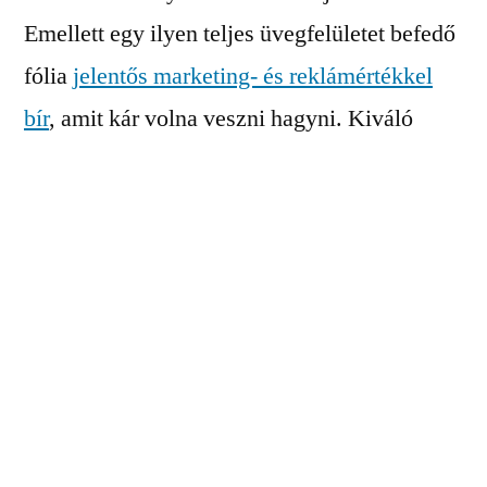
Emellett egy ilyen teljes üvegfelületet befedő
fólia
jelentős marketing- és reklámértékkel
bír
, amit kár volna veszni hagyni. Kiváló
lehetőséget nyújt arra, hogy az üzlet arculatát,
logóját vagy üzenetét közvetítsék, és
bevonzzák az érdeklődőket.
Az ilyen takarás célú ablakfóliák is többfélék
lehetnek. Van átláthatatlan matrica, ami sem
kifelé, sem befelé nem átlátszó. A másik
verzió kifelé átlátható, de befelé nem, ez a