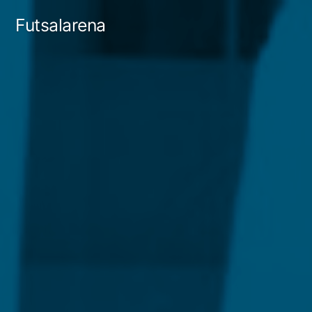
Tartalomhoz
Futsalarena